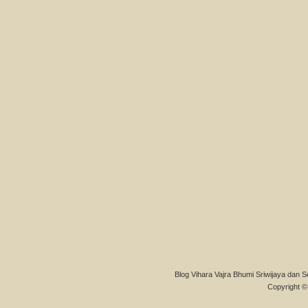
Blog Vihara Vajra Bhumi Sriwijaya dan S
Copyright © 