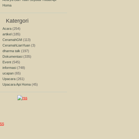
Homa
Katergori
Acara
(254)
artikel
(185)
CeramahGM
(113)
CeramahLianYuan
(3)
dharma talk
(197)
Dokumentasi
(335)
Event
(545)
informasi
(748)
ucapan
(65)
Upacara
(261)
Upacara Api Homa
(45)
SS