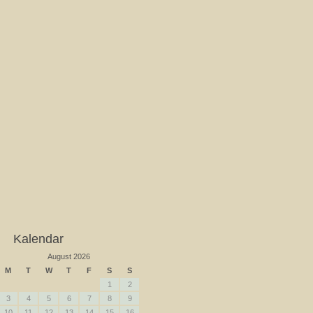
Kalendar
August 2026
M
T
W
T
F
S
S
1
2
3
4
5
6
7
8
9
10
11
12
13
14
15
16