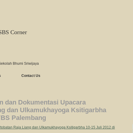
SBS Corner
Sekolah Bhumi Sriwijaya
s
Contact Us
an dan Dokumentasi Upacara
ang dan Ulkamukhayoga Ksitigarbha
VVBS Palembang
tobatan Raja Liang dan Ulkamukhayoga Ksitigarbha 10-15 Juli 2012 di