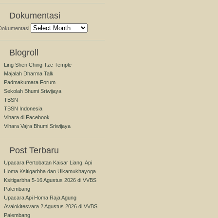
Dokumentasi
Dokumentasi
Blogroll
Ling Shen Ching Tze Temple
Majalah Dharma Talk
Padmakumara Forum
Sekolah Bhumi Sriwijaya
TBSN
TBSN Indonesia
Vihara di Facebook
Vihara Vajra Bhumi Sriwijaya
Post Terbaru
Upacara Pertobatan Kaisar Liang, Api
Homa Ksitigarbha dan Ulkamukhayoga
Ksitigarbha 5-16 Agustus 2026 di VVBS
Palembang
Upacara Api Homa Raja Agung
Avalokitesvara 2 Agustus 2026 di VVBS
Palembang