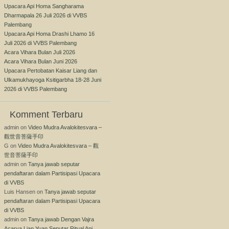
Upacara Api Homa Sangharama
Dharmapala 26 Juli 2026 di VVBS
Palembang
Upacara Api Homa Drashi Lhamo 16
Juli 2026 di VVBS Palembang
Acara Vihara Bulan Juli 2026
Acara Vihara Bulan Juni 2026
Upacara Pertobatan Kaisar Liang dan
Ulkamukhayoga Ksitigarbha 18-28 Juni
2026 di VVBS Palembang
Komment Terbaru
admin
on
Video Mudra Avalokitesvara –
觀世音菩薩手印
G
on
Video Mudra Avalokitesvara – 觀
世音菩薩手印
admin
on
Tanya jawab seputar
pendaftaran dalam Partisipasi Upacara
di VVBS
Luis Hansen
on
Tanya jawab seputar
pendaftaran dalam Partisipasi Upacara
di VVBS
admin
on
Tanya jawab Dengan Vajra
Acarya Lian Yuan Seputar Ritual Api