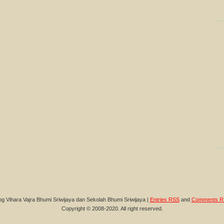
og Vihara Vajra Bhumi Sriwijaya dan Sekolah Bhumi Sriwijaya |
Entries RSS
and
Comments R
Copyright © 2008-2020. All right reserved.