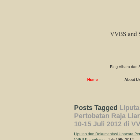
VVBS and 
Blog Vihara dan 
Home
About U
Posts Tagged
Liput
Pertobatan Raja Li
10-15 Juli 2012 di 
Liputan dan Dokumentasi Upacara Per
VVBS Palembang
- July 19th, 2012