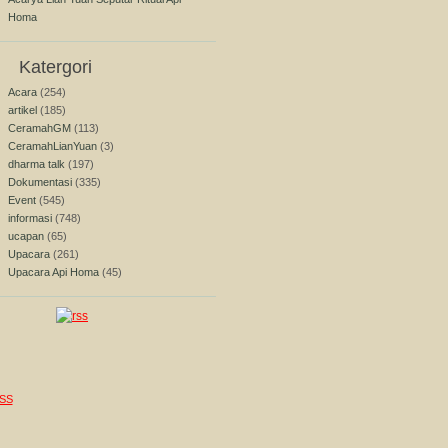
Homa
Katergori
Acara
(254)
artikel
(185)
CeramahGM
(113)
CeramahLianYuan
(3)
dharma talk
(197)
Dokumentasi
(335)
Event
(545)
informasi
(748)
ucapan
(65)
Upacara
(261)
Upacara Api Homa
(45)
SS