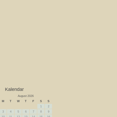
Kalendar
August 2026
M
T
W
T
F
S
S
1
2
3
4
5
6
7
8
9
10
11
12
13
14
15
16