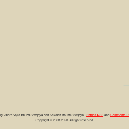
og Vihara Vajra Bhumi Sriwijaya dan Sekolah Bhumi Sriwijaya |
Entries RSS
and
Comments R
Copyright © 2008-2020. All right reserved.