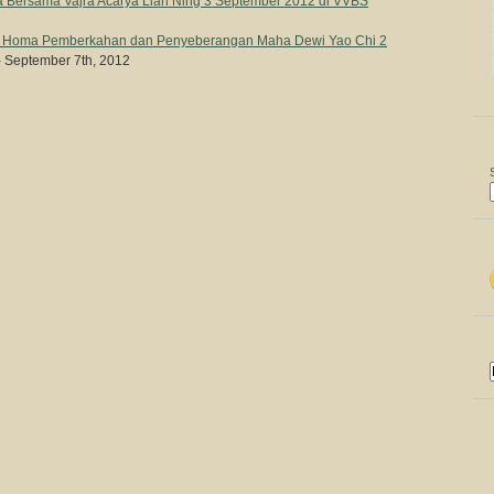
 Bersama Vajra Acarya Lian Ning 3 September 2012 di VVBS
pi Homa Pemberkahan dan Penyeberangan Maha Dewi Yao Chi 2
 September 7th, 2012