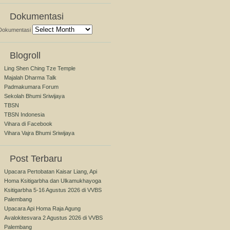
Dokumentasi
Dokumentasi
Blogroll
Ling Shen Ching Tze Temple
Majalah Dharma Talk
Padmakumara Forum
Sekolah Bhumi Sriwijaya
TBSN
TBSN Indonesia
Vihara di Facebook
Vihara Vajra Bhumi Sriwijaya
Post Terbaru
Upacara Pertobatan Kaisar Liang, Api
Homa Ksitigarbha dan Ulkamukhayoga
Ksitigarbha 5-16 Agustus 2026 di VVBS
Palembang
Upacara Api Homa Raja Agung
Avalokitesvara 2 Agustus 2026 di VVBS
Palembang