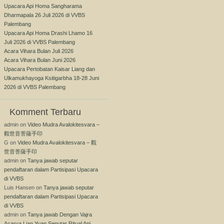
Upacara Api Homa Sangharama
Dharmapala 26 Juli 2026 di VVBS
Palembang
Upacara Api Homa Drashi Lhamo 16
Juli 2026 di VVBS Palembang
Acara Vihara Bulan Juli 2026
Acara Vihara Bulan Juni 2026
Upacara Pertobatan Kaisar Liang dan
Ulkamukhayoga Ksitigarbha 18-28 Juni
2026 di VVBS Palembang
Komment Terbaru
admin
on
Video Mudra Avalokitesvara –
觀世音菩薩手印
G
on
Video Mudra Avalokitesvara – 觀
世音菩薩手印
admin
on
Tanya jawab seputar
pendaftaran dalam Partisipasi Upacara
di VVBS
Luis Hansen
on
Tanya jawab seputar
pendaftaran dalam Partisipasi Upacara
di VVBS
admin
on
Tanya jawab Dengan Vajra
Acarya Lian Yuan Seputar Ritual Api