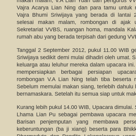
makan malam, V.A Lian Yuan dan pengurus V
Vajra Acarya Lian Ning dan para tamu untuk m
Vajra Bhumi Sriwijaya yang berada di lantai
selesai makan malam, rombongan di ajak u
Sekretariat VVBS, ruangan homa, mandala Kalac
rumah abu yang berada terpisah dari gedung VV
Tanggal 2 September 2012, pukul 11.00 WIB g
Sriwijaya sedikit demi mulai dihadiri oleh umat
keluarga atau leluhur mereka dalam upacara ini. T
mempersiapkan berbagai persiapan upacar
rombongan V.A Lian Ning telah tiba beserta 
Sebelum memulai makan siang, terlebih dahulu 
bernamaskara. Setelah itu semua siap untuk ma
Kurang lebih pukul 14.00 WIB, Upacara dimulai.
Lhama Lian Pu sebagai pembawa upacara mem
Barisan penjemputan yang membawa per
keberuntungan (ba ji xiang) beserta para Bhi