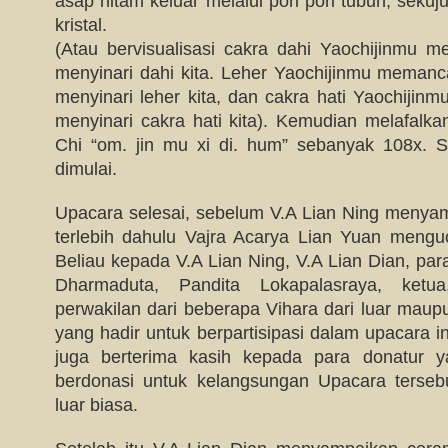
asap hitam keluar melalui pori pori tubuh, seku
kristal.
(Atau bervisualisasi cakra dahi Yaochijinmu 
menyinari dahi kita. Leher Yaochijinmu memanc
menyinari leher kita, dan cakra hati Yaochijin
menyinari cakra hati kita). Kemudian melafal
Chi “om. jin mu xi di. hum” sebanyak 108x. S
dimulai.
Upacara selesai, sebelum V.A Lian Ning meny
terlebih dahulu Vajra Acarya Lian Yuan mengu
Beliau kepada V.A Lian Ning, V.A Lian Dian, pa
Dharmaduta, Pandita Lokapalasraya, ket
perwakilan dari beberapa Vihara dari luar mau
yang hadir untuk berpartisipasi dalam upacara i
juga berterima kasih kepada para donatur y
berdonasi untuk kelangsungan Upacara terseb
luar biasa.