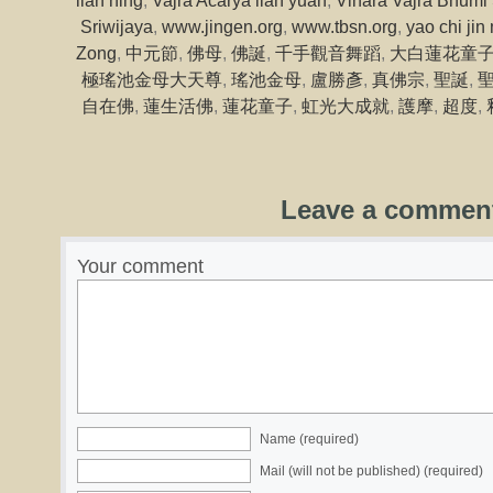
lian ning
,
Vajra Acarya lian yuan
,
Vihara Vajra Bhumi 
Sriwijaya
,
www.jingen.org
,
www.tbsn.org
,
yao chi jin
Zong
,
中元節
,
佛母
,
佛誕
,
千手觀音舞蹈
,
大白蓮花童
極瑤池金母大天尊
,
瑤池金母
,
盧勝彥
,
真佛宗
,
聖誕
,
自在佛
,
蓮生活佛
,
蓮花童子
,
虹光大成就
,
護摩
,
超度
,
Leave a commen
Your comment
Name (required)
Mail (will not be published) (required)