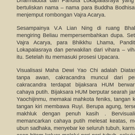
Dharmaduta dan Pandita Lokapalasraya yang
bertuliskan nama – nama para Buddha Bodhisat
menjemput rombongan Vajra Acarya.
Sesampainya V.A Lian Ning di ruang Bhak
mengiring Beliau mempersembahkan dupa. Set
Vajra Acarya, para Bhikkhu Lhama, Pandi
Lokapalasraya dan perwakilan dari vihara – vi
itu. Setelah itu memasuki prosesi Upacara.
Visualisasi Maha Dewi Yao Chi adalah Diatas
tanpa awan, cakracandra muncul dari per
cakracandra terdapat bijaksara HUM berwa
cahaya putih. Bijaksara HUM berputar searah j
Yaochijinmu, memakai mahkota feniks, tangan
tangan kiri membawa Ruyi. Berupa agung, ter
makhluk dengan penuh kasih . Bervisuali
memancarkan cahaya putih melesat keatas, 
ubun sadhaka, menyebar ke seluruh tubuh, karm