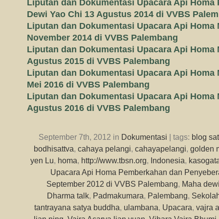
Liputan dan Dokumentasi Upacara Api Homa
Dewi Yao Chi 13 Agustus 2014 di VVBS Pale
Liputan dan Dokumentasi Upacara Api Homa 
November 2014 di VVBS Palembang
Liputan dan Dokumentasi Upacara Api Homa 
Agustus 2015 di VVBS Palembang
Liputan dan Dokumentasi Upacara Api Homa 
Mei 2016 di VVBS Palembang
Liputan dan Dokumentasi Upacara Api Homa 
Agustus 2016 di VVBS Palembang
September 7th, 2012 in
Dokumentasi
| tags:
blog sa
bodhisattva
,
cahaya pelangi
,
cahayapelangi
,
golden 
yen Lu
,
homa
,
http://www.tbsn.org
,
Indonesia
,
kasogat
Upacara Api Homa Pemberkahan dan Penyeber
September 2012 di VVBS Palembang
,
Maha dewi
Dharma talk
,
Padmakumara
,
Palembang
,
Sekola
tantrayana satya buddha
,
ulambana
,
Upacara
,
vajra 