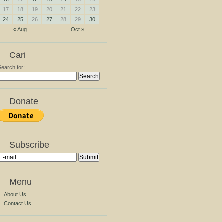
17
18
19
20
21
22
23
24
25
26
27
28
29
30
« Aug
Oct »
Cari
Search for:
Donate
Subscribe
Menu
About Us
Contact Us