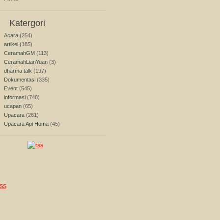
Katergori
Acara
(254)
artikel
(185)
CeramahGM
(113)
CeramahLianYuan
(3)
dharma talk
(197)
Dokumentasi
(335)
Event
(545)
informasi
(748)
ucapan
(65)
Upacara
(261)
Upacara Api Homa
(45)
SS