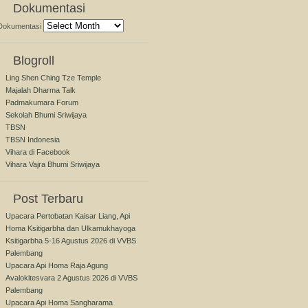
Dokumentasi
Dokumentasi
Blogroll
Ling Shen Ching Tze Temple
Majalah Dharma Talk
Padmakumara Forum
Sekolah Bhumi Sriwijaya
TBSN
TBSN Indonesia
Vihara di Facebook
Vihara Vajra Bhumi Sriwijaya
Post Terbaru
Upacara Pertobatan Kaisar Liang, Api
Homa Ksitigarbha dan Ulkamukhayoga
Ksitigarbha 5-16 Agustus 2026 di VVBS
Palembang
Upacara Api Homa Raja Agung
Avalokitesvara 2 Agustus 2026 di VVBS
Palembang
Upacara Api Homa Sangharama