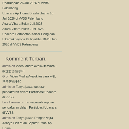
Dharmapala 26 Juli 2026 di VVBS
Palembang
Upacara Api Homa Drashi Lhamo 16
Juli 2026 di VVBS Palembang
Acara Vihara Bulan Juli 2026
Acara Vihara Bulan Juni 2026
Upacara Pertobatan Kaisar Liang dan
Ulkamukhayoga Ksitigarbha 18-28 Juni
2026 di VVBS Palembang
Komment Terbaru
admin
on
Video Mudra Avalokitesvara –
觀世音菩薩手印
G
on
Video Mudra Avalokitesvara – 觀
世音菩薩手印
admin
on
Tanya jawab seputar
pendaftaran dalam Partisipasi Upacara
di VVBS
Luis Hansen
on
Tanya jawab seputar
pendaftaran dalam Partisipasi Upacara
di VVBS
admin
on
Tanya jawab Dengan Vajra
Acarya Lian Yuan Seputar Ritual Api
Homa