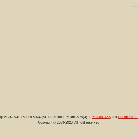
og Vihara Vajra Bhumi Sriwijaya dan Sekolah Bhumi Sriwijaya |
Entries RSS
and
Comments R
Copyright © 2008-2020. All right reserved.