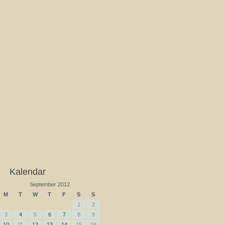
Kalendar
September 2012
M
T
W
T
F
S
S
1
2
3
4
5
6
7
8
9
10
11
12
13
14
15
16