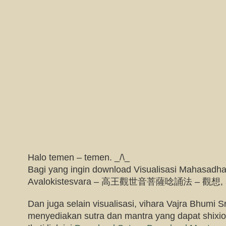
Halo temen – temen. _/\_
Bagi yang ingin download Visualisasi Mahasadh
Avalokistesvara – 高王觀世音菩薩唸誦法 – 觀想, sil
Dan juga selain visualisasi, vihara Vajra Bhumi Sr
menyediakan sutra dan mantra yang dapat shixio