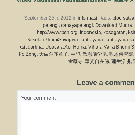
Video Visualisasi Padmasambhava – 蓮華生
September 25th, 2012 in
informasi
| tags:
blog saty
pelangi
,
cahayapelangi
,
Download Mudra
,
http://www.tbsn.org
,
Indonesia
,
kasogatan
,
ksi
SekolahBhumiSriwijaya
,
tantrayana
,
tantrayana s
ksitigarbha
,
Upacara Api Homa
,
Vihara Vajra Bhumi S
Fo Zong
,
大白蓮花童子
,
手印
,
敬恩佛学院
,
敬恩佛學院
雷藏寺
,
華光自在佛
,
蓮生活佛
,
Leave a commen
Your comment