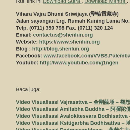
Ikuti link ini
Download Sutra
,
Download Mantra
.
Vihara Vajra Bhumi Sriwijaya (
聖輪雷藏寺)
Jalan sayangan Lrg. Rumah Kuning Lama No
Telp. (0711) 350 798 Fax. (0711) 320 124
Email:
contactus@shenlun.org
Website:
https://www.shenlun.org
Blog :
http://blog.shenlun.org
Facebook:
www.facebook.com/VVBS.Palemb
Youtube:
http://www.youtube.com/j1ngen
Baca juga:
Video Visualisasi Vajrasattva – 金剛薩埵 – 觀
Video Visualisasi Amitabha Buddha – 阿彌陀
Video Visualisasi Avalokitesvara Bodhisa
Video Visualisasi Ksitigarbha Bodhisattv