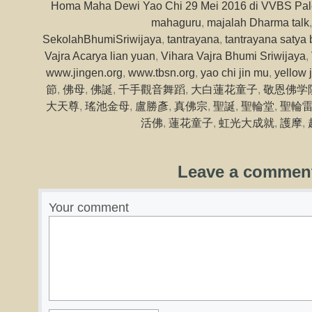
Homa Maha Dewi Yao Chi 29 Mei 2016 di VVBS Pa
mahaguru
,
majalah Dharma talk
SekolahBhumiSriwijaya
,
tantrayana
,
tantrayana satya
Vajra Acarya lian yuan
,
Vihara Vajra Bhumi Sriwijaya
,
www.jingen.org
,
www.tbsn.org
,
yao chi jin mu
,
yellow 
節
,
佛母
,
佛誕
,
千手觀音舞蹈
,
大白蓮花童子
,
敬恩佛学
大天尊
,
瑤池金母
,
盧勝彥
,
真佛宗
,
聖誕
,
聖輪堂
,
聖輪
活佛
,
蓮花童子
,
虹光大成就
,
護摩
,
Leave a commen
Your comment