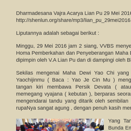
Dharmadesana Vajra Acarya Lian Pu 29 Mei 201
http://shenlun.org/share/mp3/lian_pu_29mei201
Liputannya adalah sebagai berikut :
Minggu, 29 Mei 2016 jam 2 siang, VVBS menye
Homa Pemberkahan dan Penyeberangan Maha De
dipimpin oleh V.A Lian Pu dan di dampingi oleh 
Sekilas mengenai Maha Dewi Yao Chi yang
Yaochijinmu ( Baca : Yao Je Cin Mu ) meng
tangan kiri membawa Persik Devata ( ata
memegang vyajana ( kebutan ), berparas seoran
mengendarai tandu yang ditarik oleh sembilan 
rupaNya sangat agung , dengan penuh kasih men
Yang Ta
Bunda Em