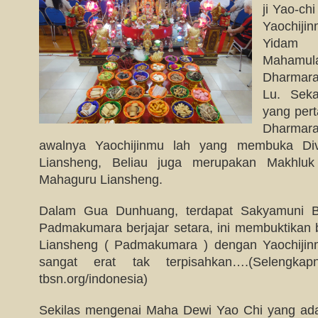
ji Yao-ch
Yaochijin
Yidam
Mahamul
Dharmar
Lu. Sek
yang pert
Dharmar
awalnya Yaochijinmu lah yang membuka Di
Liansheng, Beliau juga merupakan Makhlu
Mahaguru Liansheng.
Dalam Gua Dunhuang, terdapat Sakyamuni B
Padmakumara berjajar setara, ini membuktikan
Liansheng ( Padmakumara ) dengan Yaochijinm
sangat erat tak terpisahkan….(Selengk
tbsn.org/indonesia)
Sekilas mengenai Maha Dewi Yao Chi yang ada