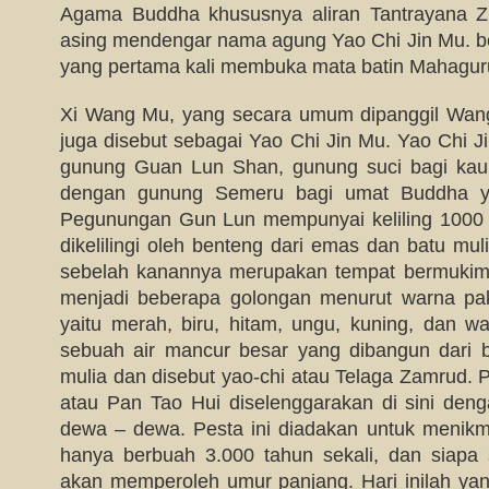
Agama Buddha khususnya aliran Tantrayana Zh
asing mendengar nama agung Yao Chi Jin Mu. be
yang pertama kali membuka mata batin Mahagur
Xi Wang Mu, yang secara umum dipanggil Wang
juga disebut sebagai Yao Chi Jin Mu. Yao Chi Ji
gunung Guan Lun Shan, gunung suci bagi ka
dengan gunung Semeru bagi umat Buddha yan
Pegunungan Gun Lun mempunyai keliling 1000 li
dikelilingi oleh benteng dari emas dan batu mul
sebelah kanannya merupakan tempat bermukim 
menjadi beberapa golongan menurut warna pa
yaitu merah, biru, hitam, ungu, kuning, dan wa
sebuah air mancur besar yang dibangun dar
mulia dan disebut yao-chi atau Telaga Zamrud. P
atau Pan Tao Hui diselenggarakan di sini deng
dewa – dewa. Pesta ini diadakan untuk menikm
hanya berbuah 3.000 tahun sekali, dan siapa
akan memperoleh umur panjang. Hari inilah yan