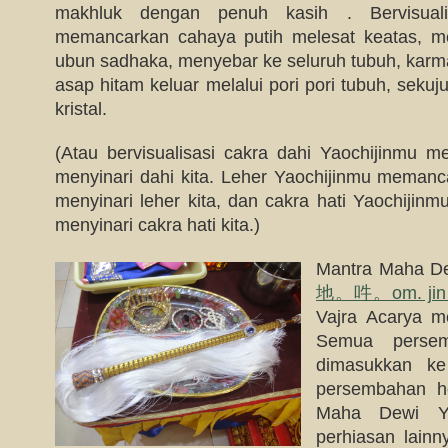
makhluk dengan penuh kasih . Bervisuali
memancarkan cahaya putih melesat keatas, 
ubun sadhaka, menyebar ke seluruh tubuh, karm
asap hitam keluar melalui pori pori tubuh, seku
kristal.
(Atau bervisualisasi cakra dahi Yaochijinmu 
menyinari dahi kita. Leher Yaochijinmu memanc
menyinari leher kita, dan cakra hati Yaochijin
menyinari cakra hati kita.)
Mantra Maha De
地。吽。om. jin m
Vajra Acarya m
Semua persem
dimasukkan ke 
persembahan ho
Maha Dewi Y
perhiasan lain