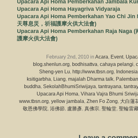
Upacara Api Homa Pemberkahan Jambala Ku
Upacara Api Homa Hayagriva Vidyaraja
Upacara Api Homa Pemberkahan Yao Chi
天尊息災，祈福護摩火供大法會)
Upacara Api Homa Pemberkahan Raja 
護摩火供大法會)
February 2nd, 2010 in
Acara
,
Event
,
Upac
blog.shenlun.org
,
bodhisattva
,
cahaya pelangi
,
Sheng-yen Lu
,
http://www.tbsn.org
,
Indonesia
ksitigarbha
,
Liang
,
majalah Dharma talk
,
Palemba
buddha
,
SekolahBhumiSriwijaya
,
tantrayana
,
tantra
Upacara Api Homa
,
Vihara Vajra Bhumi Sriwij
www.tbsn.org
,
yellow jambala
,
Zhen Fo Zong
,
大白蓮
敬恩佛學院
,
浴佛節
,
盧勝彥
,
真佛宗
,
聖輪堂
,
聖輪雷
Leave a commen