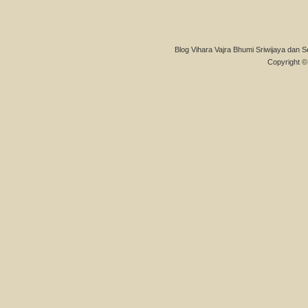
Blog Vihara Vajra Bhumi Sriwijaya dan S
Copyright © 