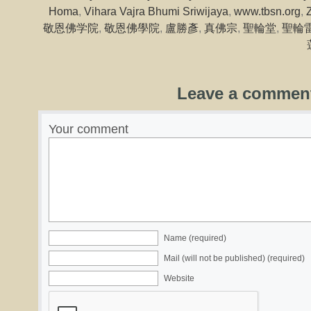
Homa
,
Vihara Vajra Bhumi Sriwijaya
,
www.tbsn.org
,
敬恩佛学院
,
敬恩佛學院
,
盧勝彥
,
真佛宗
,
聖輪堂
,
聖輪
Leave a commen
Your comment
Name (required)
Mail (will not be published) (required)
Website