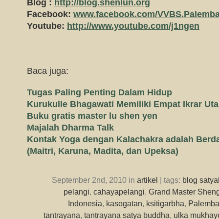
Blog :
http://blog.shenlun.org
Facebook:
www.facebook.com/VVBS.Palemb
Youtube:
http://www.youtube.com/j1ngen
Baca juga:
Tugas Paling Penting Dalam Hidup
Kurukulle Bhagawati Memiliki Empat Ikrar Ut
Buku gratis master lu shen yen
Majalah Dharma Talk
Kontak Yoga dengan Kalachakra adalah Berd
(Maitri, Karuna, Madita, dan Upeksa)
September 2nd, 2010 in
artikel
| tags:
blog saty
pelangi
,
cahayapelangi
,
Grand Master Sheng
Indonesia
,
kasogatan
,
ksitigarbha
,
Palemb
tantrayana
,
tantrayana satya buddha
,
ulka mukhayo