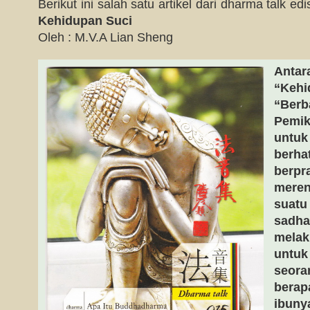
Berikut ini salah satu artikel dari dharma talk ed
Kehidupan Suci
Oleh : M.V.A Lian Sheng
Antar
“Kehi
“Berb
Pemiki
untuk 
berhat
berpr
meren
suatu
sadha
melak
untuk
seora
berap
ibuny