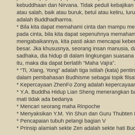
kebuddhaan dan Nirvana. Tidak peduli kebajikan 
atau salah, baik atau buruk, betul atau keliru, lu
adalah Buddhadharma.
* Bila kita dapat memahami cinta dan mampu m
pada cinta, bila kita dapat sepenuhnya memahami
mengabaikannya, kita pasti akan mencapai keber
besar. Jka khususnya, seorang insan manusia, da
sadhaka, dia hidup di dalam lingkungan suasan
itu, maka dia dapat berlatih “Maha Vajra”.
* “Ti, Xiang, Yong” adalah tiga istilah (kata) pen
dalam pembahasan Budhisme sebagai topik filsaf
* Kepercayaan ZhenFo Zong adalah kepercayaa
* Y.A. Buddha Hidup Lian Sheng menerangkan ba
mati tidak ada bedanya
* Mencari seorang maha Rinpoche
* Menyaksikan Y.M. Yin Shun dan Guru Thubten
* Pencapaian tubuh pelangi bagian V
* Prinsip alamiah sekte Zen adalah sekte hati B