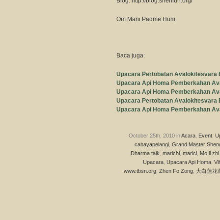
Blog: http://blog.shenlun.org/
Om Mani Padme Hum.
Baca juga:
Upacara Pertobatan Avalokitesvara 
Upacara Api Homa Pemberkahan Ava
Upacara Api Homa Pemberkahan Ava
Upacara Pertobatan Avalokitesvara 
Upacara Api Homa Pemberkahan Ava
October 25th, 2010 in
Acara
,
Event
,
U
cahayapelangi
,
Grand Master Shen
Dharma talk
,
marichi
,
marici
,
Mo li zhi
Upacara
,
Upacara Api Homa
,
Vi
www.tbsn.org
,
Zhen Fo Zong
,
大白蓮花