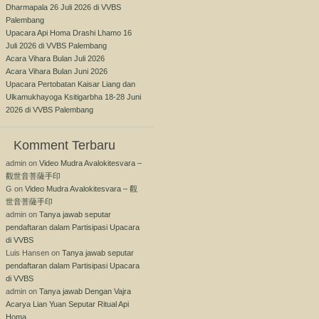
Dharmapala 26 Juli 2026 di VVBS
Palembang
Upacara Api Homa Drashi Lhamo 16
Juli 2026 di VVBS Palembang
Acara Vihara Bulan Juli 2026
Acara Vihara Bulan Juni 2026
Upacara Pertobatan Kaisar Liang dan
Ulkamukhayoga Ksitigarbha 18-28 Juni
2026 di VVBS Palembang
Komment Terbaru
admin
on
Video Mudra Avalokitesvara –
觀世音菩薩手印
G
on
Video Mudra Avalokitesvara – 觀
世音菩薩手印
admin
on
Tanya jawab seputar
pendaftaran dalam Partisipasi Upacara
di VVBS
Luis Hansen
on
Tanya jawab seputar
pendaftaran dalam Partisipasi Upacara
di VVBS
admin
on
Tanya jawab Dengan Vajra
Acarya Lian Yuan Seputar Ritual Api
Homa