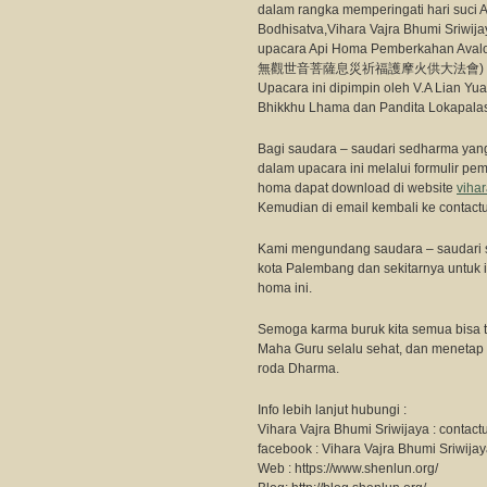
dalam rangka memperingati hari suci A
Bodhisatva,Vihara Vajra Bhumi Sriwi
upacara Api Homa Pemberkahan Avalok
無觀世音菩薩息災祈福護摩火供大法會)
Upacara ini dipimpin oleh V.A Lian Yu
Bhikkhu Lhama dan Pandita Lokapala
Bagi saudara – saudari sedharma yang i
dalam upacara ini melalui formulir p
homa dapat download di website
viha
Kemudian di email kembali ke
contact
Kami mengundang saudara – saudari 
kota Palembang dan sekitarnya untuk 
homa ini.
Semoga karma buruk kita semua bisa t
Maha Guru selalu sehat, dan menetap
roda Dharma.
Info lebih lanjut hubungi :
Vihara Vajra Bhumi Sriwijaya :
contact
facebook : Vihara Vajra Bhumi Sriwija
Web : https://www.shenlun.org/