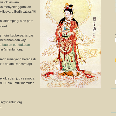
valokitesvara
jaya menyelenggarakan
itesvara Bodhisattva.(南
an, didampingi oleh para
sraya
ngin ikut berpartisipasi
emberkahan dan kayu
ra bagian pendaftaran
us@shenlun.org
.
sedharma yang berada di
ikut dalam Upacara api
erkikis dan juga semoga
 di Dunia untuk memutar
us@shenlun.org
ya