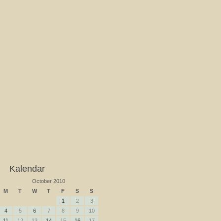
Kalendar
October 2010
M
T
W
T
F
S
S
1
2
3
4
5
6
7
8
9
10
11
12
13
14
15
16
17