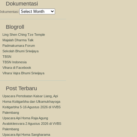
Dokumentasi
Dokumentasi
Blogroll
Ling Shen Ching Tze Temple
Majalah Dharma Talk
Padmakumara Forum
Sekolah Bhumi Sriwijaya
TBSN
TBSN Indonesia
Vihara di Facebook
Vihara Vajra Bhumi Sriwijaya
Post Terbaru
Upacara Pertobatan Kaisar Liang, Api
Homa Ksitigarbha dan Ulkamukhayoga
Ksitigarbha 5-16 Agustus 2026 di VVBS
Palembang
Upacara Api Homa Raja Agung
Avalokitesvara 2 Agustus 2026 di VVBS
Palembang
Upacara Api Homa Sangharama