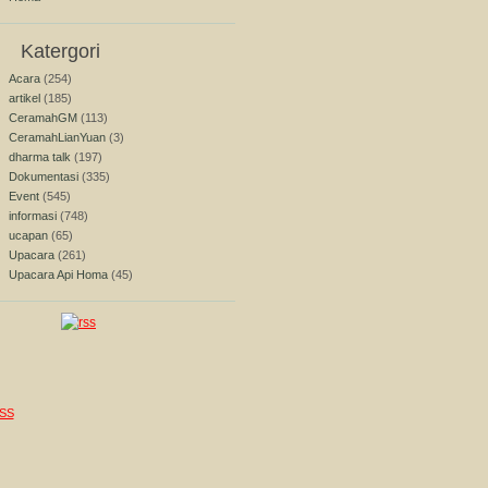
Katergori
Acara
(254)
artikel
(185)
CeramahGM
(113)
CeramahLianYuan
(3)
dharma talk
(197)
Dokumentasi
(335)
Event
(545)
informasi
(748)
ucapan
(65)
Upacara
(261)
Upacara Api Homa
(45)
SS