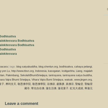
Bodhisattva
lokitesvara Bodhisattva
lokitesvara Bodhisattva
Bodhisattva
lokitesvara
pacara
| tags:
blog satyabuddha
,
blog.shenlun.org
,
bodhisattva
,
cahaya pelangi
,
g-yen Lu
,
http://www.tbsn.org
,
Indonesia
,
kasogatan
,
ksitigarbha
,
Liang
,
majalah
 tian
,
Palembang
,
SekolahBhumiSriwijaya
,
tantrayana
,
tantrayana satya buddha
,
hara Vajra Bhumi Sriwijaya
,
Vihara Vajra Bumi Sriwijaya
,
waisak
,
www.jingen.org
,
童子
,
摩利支天
,
敬恩佛学院
,
敬恩佛學院
,
浴佛節
,
盧勝彥
,
真佛宗
,
聖輪堂
,
聖輪雷
藏寺
,
華光自在佛
,
蓮生活佛
,
蓮花童子
,
虹光大成就
,
释蓮元
Leave a comment