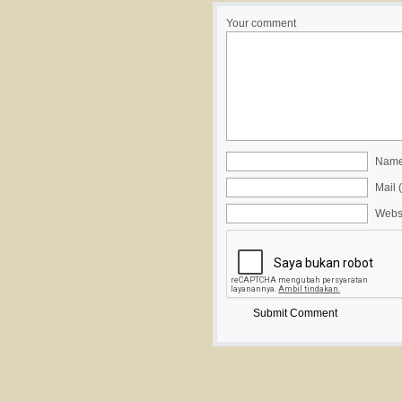
Your comment
Name 
Mail 
Webs