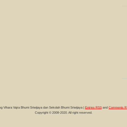
og Vihara Vajra Bhumi Sriwijaya dan Sekolah Bhumi Sriwijaya |
Entries RSS
and
Comments R
Copyright © 2008-2020. All right reserved.