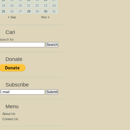
18
19
20
21
22
23
24
25
26
27
28
29
30
31
« Sep
Nov »
Cari
Search for:
Donate
Subscribe
Menu
About Us
Contact Us