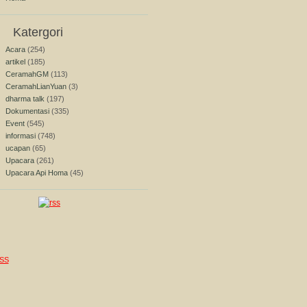
Katergori
Acara
(254)
artikel
(185)
CeramahGM
(113)
CeramahLianYuan
(3)
dharma talk
(197)
Dokumentasi
(335)
Event
(545)
informasi
(748)
ucapan
(65)
Upacara
(261)
Upacara Api Homa
(45)
SS