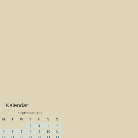
Kalendar
September 2011
M
T
W
T
F
S
S
1
2
3
4
5
6
7
8
9
10
11
12
13
14
15
16
17
18