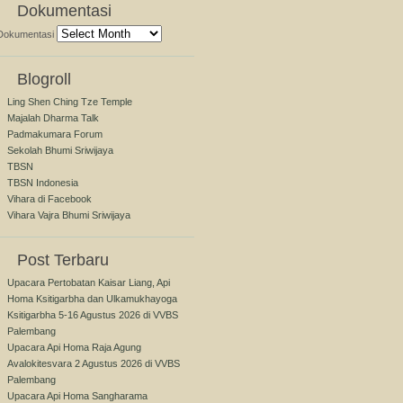
Dokumentasi
Dokumentasi
Blogroll
Ling Shen Ching Tze Temple
Majalah Dharma Talk
Padmakumara Forum
Sekolah Bhumi Sriwijaya
TBSN
TBSN Indonesia
Vihara di Facebook
Vihara Vajra Bhumi Sriwijaya
Post Terbaru
Upacara Pertobatan Kaisar Liang, Api
Homa Ksitigarbha dan Ulkamukhayoga
Ksitigarbha 5-16 Agustus 2026 di VVBS
Palembang
Upacara Api Homa Raja Agung
Avalokitesvara 2 Agustus 2026 di VVBS
Palembang
Upacara Api Homa Sangharama