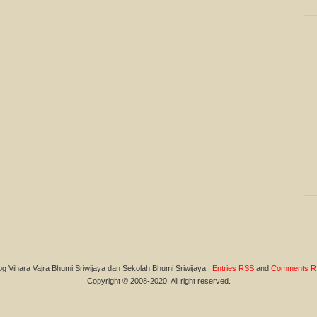
og Vihara Vajra Bhumi Sriwijaya dan Sekolah Bhumi Sriwijaya |
Entries RSS
and
Comments R
Copyright © 2008-2020. All right reserved.