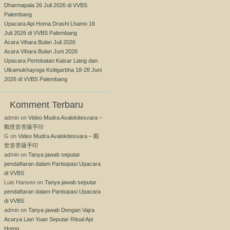
Dharmapala 26 Juli 2026 di VVBS
Palembang
Upacara Api Homa Drashi Lhamo 16
Juli 2026 di VVBS Palembang
Acara Vihara Bulan Juli 2026
Acara Vihara Bulan Juni 2026
Upacara Pertobatan Kaisar Liang dan
Ulkamukhayoga Ksitigarbha 18-28 Juni
2026 di VVBS Palembang
Komment Terbaru
admin
on
Video Mudra Avalokitesvara –
觀世音菩薩手印
G
on
Video Mudra Avalokitesvara – 觀
世音菩薩手印
admin
on
Tanya jawab seputar
pendaftaran dalam Partisipasi Upacara
di VVBS
Luis Hansen
on
Tanya jawab seputar
pendaftaran dalam Partisipasi Upacara
di VVBS
admin
on
Tanya jawab Dengan Vajra
Acarya Lian Yuan Seputar Ritual Api
Homa