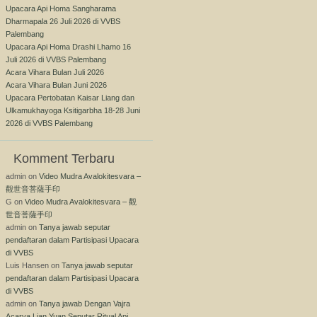
Upacara Api Homa Sangharama
Dharmapala 26 Juli 2026 di VVBS
Palembang
Upacara Api Homa Drashi Lhamo 16
Juli 2026 di VVBS Palembang
Acara Vihara Bulan Juli 2026
Acara Vihara Bulan Juni 2026
Upacara Pertobatan Kaisar Liang dan
Ulkamukhayoga Ksitigarbha 18-28 Juni
2026 di VVBS Palembang
Komment Terbaru
admin
on
Video Mudra Avalokitesvara –
觀世音菩薩手印
G
on
Video Mudra Avalokitesvara – 觀
世音菩薩手印
admin
on
Tanya jawab seputar
pendaftaran dalam Partisipasi Upacara
di VVBS
Luis Hansen
on
Tanya jawab seputar
pendaftaran dalam Partisipasi Upacara
di VVBS
admin
on
Tanya jawab Dengan Vajra
Acarya Lian Yuan Seputar Ritual Api