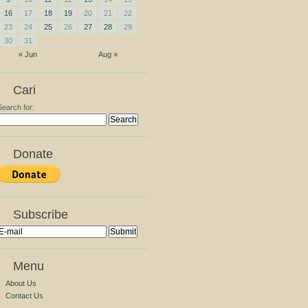
16
17
18
19
20
21
22
23
24
25
26
27
28
29
30
31
« Jun
Aug »
Cari
Search for:
Donate
Subscribe
Menu
About Us
Contact Us