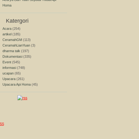
Homa
Katergori
Acara
(254)
artikel
(185)
CeramahGM
(113)
CeramahLianYuan
(3)
dharma talk
(197)
Dokumentasi
(335)
Event
(545)
informasi
(748)
ucapan
(65)
Upacara
(261)
Upacara Api Homa
(45)
SS