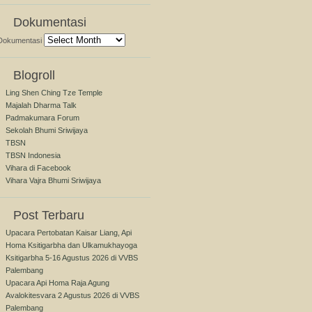
Dokumentasi
Dokumentasi
Blogroll
Ling Shen Ching Tze Temple
Majalah Dharma Talk
Padmakumara Forum
Sekolah Bhumi Sriwijaya
TBSN
TBSN Indonesia
Vihara di Facebook
Vihara Vajra Bhumi Sriwijaya
Post Terbaru
Upacara Pertobatan Kaisar Liang, Api
Homa Ksitigarbha dan Ulkamukhayoga
Ksitigarbha 5-16 Agustus 2026 di VVBS
Palembang
Upacara Api Homa Raja Agung
Avalokitesvara 2 Agustus 2026 di VVBS
Palembang