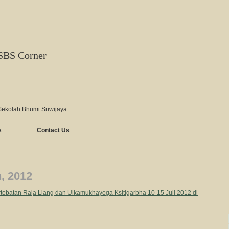
SBS Corner
Sekolah Bhumi Sriwijaya
s
Contact Us
h, 2012
tobatan Raja Liang dan Ulkamukhayoga Ksitigarbha 10-15 Juli 2012 di