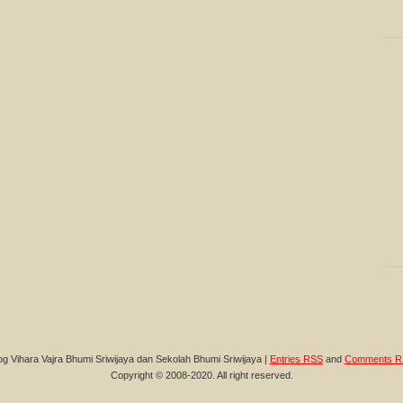
og Vihara Vajra Bhumi Sriwijaya dan Sekolah Bhumi Sriwijaya |
Entries RSS
and
Comments R
Copyright © 2008-2020. All right reserved.