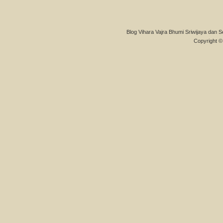
Blog Vihara Vajra Bhumi Sriwijaya dan S
Copyright © 