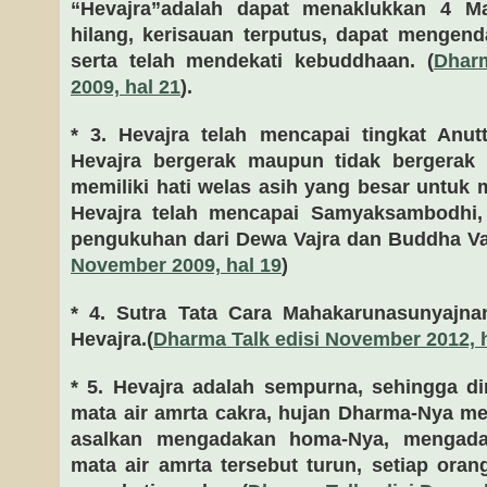
“Hevajra”adalah dapat menaklukkan 4 
hilang, kerisauan terputus, dapat mengend
serta telah mendekati kebuddhaan. (
Dhar
2009, hal 21
).
* 3. Hevajra telah mencapai tingkat Anu
Hevajra bergerak maupun tidak bergerak
memiliki hati welas asih yang besar untuk
Hevajra telah mencapai Samyaksambodhi,
pengukuhan dari Dewa Vajra dan Buddha Vaj
November 2009, hal 19
)
* 4. Sutra Tata Cara Mahakarunasunyajnan
Hevajra.(
Dharma Talk edisi November 2012, 
* 5. Hevajra adalah sempurna, sehingga d
mata air amrta cakra, hujan Dharma-Nya mer
asalkan mengadakan homa-Nya, mengadaka
mata air amrta tersebut turun, setiap oran