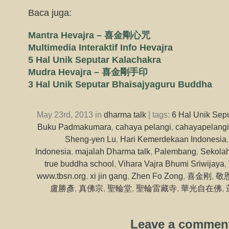
Baca juga:
Mantra Hevajra – 喜金剛心咒
Multimedia Interaktif Info Hevajra
5 Hal Unik Seputar Kalachakra
Mudra Hevajra – 喜金剛手印
3 Hal Unik Seputar Bhaisajyaguru Buddha
May 23rd, 2013 in
dharma talk
| tags:
6 Hal Unik Sep
Buku Padmakumara
,
cahaya pelangi
,
cahayapelangi
Sheng-yen Lu
,
Hari Kemerdekaan Indonesia
Indonesia
,
majalah Dharma talk
,
Palembang
,
Sekola
true buddha school
,
Vihara Vajra Bhumi Sriwijaya
,
www.tbsn.org
,
xi jin gang
,
Zhen Fo Zong
,
喜金刚
,
敬
盧勝彥
,
真佛宗
,
聖輪堂
,
聖輪雷藏寺
,
華光自在佛
,
Leave a commen