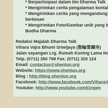
* Berpartisipasi dalam tim Dharma Talk
* Mengirimkan cerita pengalaman kontak
* Mengirimkan cerita yang mengandun
berkesan
* Mengirimkan Foto/Gambar unik yang
Budha Dharma
Redaksi Majalah Dharma Talk
Vihara Vajra Bhumi Sriwijaya (
聖輪雷藏寺)
Jalan sayangan Lrg. Rumah Kuning Lama N
Telp. (0711) 350 798 Fax. (0711) 320 124
Email:
contactus@shenlun.org
Website:
https://www.shenlun.org
Blog :
http://blog.shenlun.org
Facebook:
http://www.facebook.com/ViharaV
Youtube:
http://www.youtube.com/j1ngen