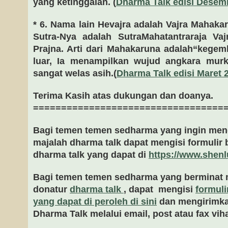
yang ketinggalan. (
Dharma Talk edisi Desemb
* 6. Nama lain Hevajra adalah Vajra Mahaka
Sutra-Nya adalah SutraMahatantraraja V
Prajna. Arti dari Mahakaruna adalah“kegem
luar, Ia menampilkan wujud angkara murk
sangat welas asih.(
Dharma Talk edisi Maret 
Terima Kasih atas dukungan dan doanya.
==================================
Bagi temen temen sedharma yang ingin men
majalah dharma talk dapat mengisi formulir
dharma talk yang dapat di
https://www.shenl
Bagi temen temen sedharma yang berminat 
donatur
dharma talk
, dapat mengisi
formuli
yang dapat di peroleh di sini
dan mengirimka
Dharma Talk melalui email, post atau fax vih