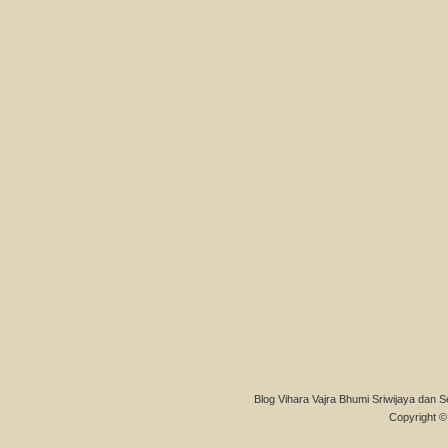
Blog Vihara Vajra Bhumi Sriwijaya dan S
Copyright © 