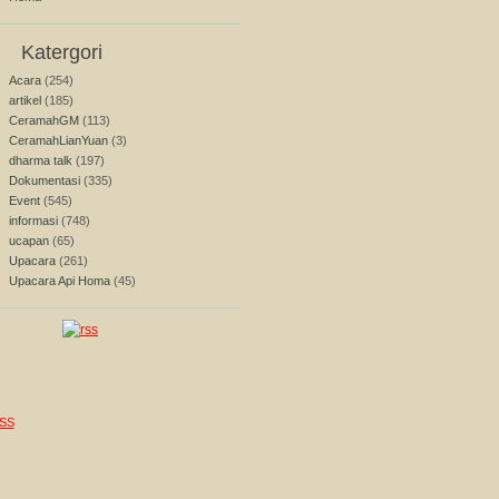
Katergori
Acara
(254)
artikel
(185)
CeramahGM
(113)
CeramahLianYuan
(3)
dharma talk
(197)
Dokumentasi
(335)
Event
(545)
informasi
(748)
ucapan
(65)
Upacara
(261)
Upacara Api Homa
(45)
SS