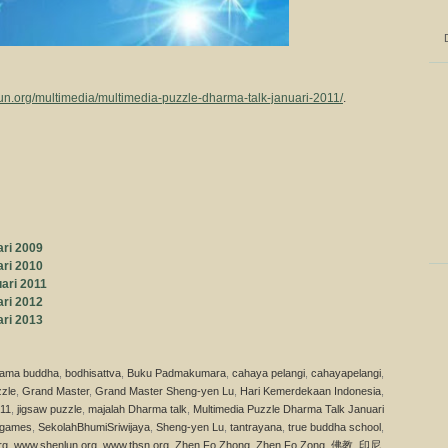
un.org/multimedia/multimedia-puzzle-dharma-talk-januari-2011/
.
ari 2009
ari 2010
ari 2011
ari 2012
ari 2013
ama buddha
,
bodhisattva
,
Buku Padmakumara
,
cahaya pelangi
,
cahayapelangi
,
zle
,
Grand Master
,
Grand Master Sheng-yen Lu
,
Hari Kemerdekaan Indonesia
,
011
,
jigsaw puzzle
,
majalah Dharma talk
,
Multimedia Puzzle Dharma Talk Januari
 games
,
SekolahBhumiSriwijaya
,
Sheng-yen Lu
,
tantrayana
,
true buddha school
,
rg
,
www.shenlun.org
,
www.tbsn.org
,
Zhen Fo Zhong
,
Zhen Fo Zong
,
佛教
,
印尼
,