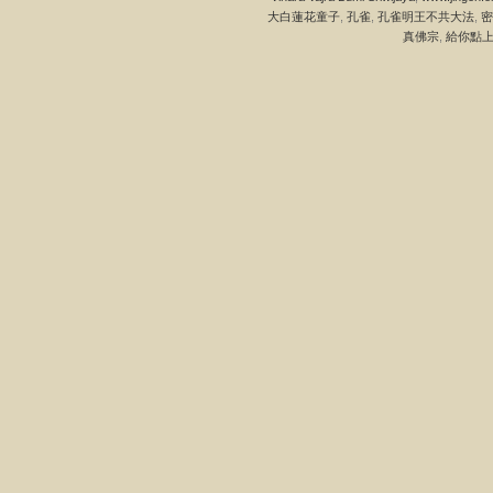
大白蓮花童子
,
孔雀
,
孔雀明王不共大法
,
密
真佛宗
,
給你點