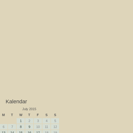
Kalendar
July 2015
M
T
W
T
F
S
S
1
2
3
4
5
6
7
8
9
10
11
12
13
14
15
16
17
18
19