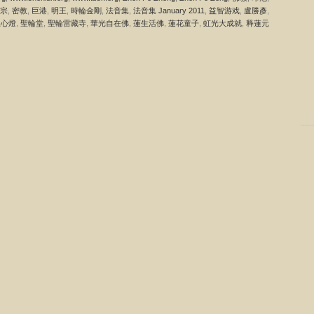
宗
,
密教
,
巨港
,
明王
,
時輪金剛
,
法音集
,
法音集 January 2011
,
益智游戏
,
盧勝彥
,
上心燈
,
聖輪堂
,
聖輪雷藏寺
,
華光自在佛
,
蓮生活佛
,
蓮花童子
,
虹光大成就
,
释蓮元