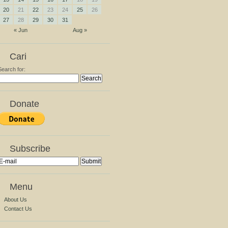
20
21
22
23
24
25
26
27
28
29
30
31
« Jun
Aug »
Cari
Search for:
Donate
Subscribe
Menu
About Us
Contact Us