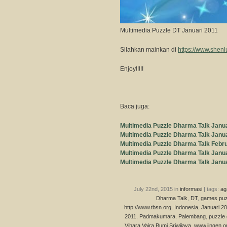
Multimedia Puzzle DT Januari 2011
Silahkan mainkan di
https://www.shenl
Enjoy!!!!!
Baca juga:
Multimedia Puzzle Dharma Talk Janu
Multimedia Puzzle Dharma Talk Janu
Multimedia Puzzle Dharma Talk Febru
Multimedia Puzzle Dharma Talk Janu
Multimedia Puzzle Dharma Talk Janu
July 22nd, 2015 in
informasi
| tags:
ag
Dharma Talk
,
DT
,
games puz
http://www.tbsn.org
,
Indonesia
,
Januari 2
2011
,
Padmakumara
,
Palembang
,
puzzle
Vihara Vajra Bumi Sriwijaya
,
www.jingen.o