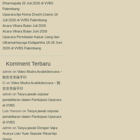
Dharmapala 26 Juli 2026 di VVBS
Palembang
Upacara Api Homa Drashi Lhamo 16
Juli 2026 di VVBS Palembang
Acara Vihara Bulan Juli 2026
Acara Vihara Bulan Juni 2026
Upacara Pertobatan Kaisar Liang dan
Ulkamukhayoga Ksitigarbha 18-28 Juni
2026 di VVBS Palembang
Komment Terbaru
admin
on
Video Mudra Avalokitesvara –
觀世音菩薩手印
G
on
Video Mudra Avalokitesvara – 觀
世音菩薩手印
admin
on
Tanya jawab seputar
pendaftaran dalam Partisipasi Upacara
di VVBS
Luis Hansen
on
Tanya jawab seputar
pendaftaran dalam Partisipasi Upacara
di VVBS
admin
on
Tanya jawab Dengan Vajra
Acarya Lian Yuan Seputar Ritual Api
Homa