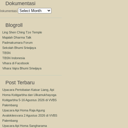
Dokumentasi
Dokumentasi
Blogroll
Ling Shen Ching Tze Temple
Majalah Dharma Talk
Padmakumara Forum
Sekolah Bhumi Sriwijaya
TBSN
TBSN Indonesia
Vihara di Facebook
Vihara Vajra Bhumi Sriwijaya
Post Terbaru
Upacara Pertobatan Kaisar Liang, Api
Homa Ksitigarbha dan Ulkamukhayoga
Ksitigarbha 5-16 Agustus 2026 di VVBS
Palembang
Upacara Api Homa Raja Agung
Avalokitesvara 2 Agustus 2026 di VVBS
Palembang
Upacara Api Homa Sangharama