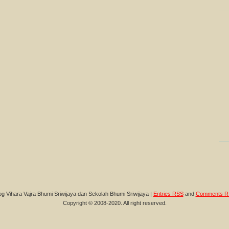
og Vihara Vajra Bhumi Sriwijaya dan Sekolah Bhumi Sriwijaya |
Entries RSS
and
Comments R
Copyright © 2008-2020. All right reserved.