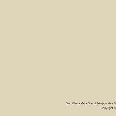
Blog Vihara Vajra Bhumi Sriwijaya dan S
Copyright © 