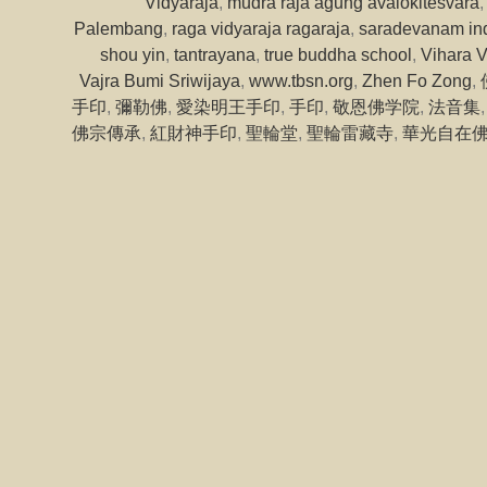
Vidyaraja
,
mudra raja agung avalokitesvara
Palembang
,
raga vidyaraja ragaraja
,
saradevanam in
shou yin
,
tantrayana
,
true buddha school
,
Vihara V
Vajra Bumi Sriwijaya
,
www.tbsn.org
,
Zhen Fo Zong
,
手印
,
彌勒佛
,
愛染明王手印
,
手印
,
敬恩佛学院
,
法音集
佛宗傳承
,
紅財神手印
,
聖輪堂
,
聖輪雷藏寺
,
華光自在