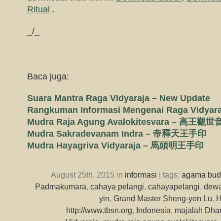
Ritual
.
_/_
Baca juga:
Suara Mantra Raga Vidyaraja – New Update
Rangkuman Informasi Mengenai Raga Vidyara
Mudra Raja Agung Avalokitesvara – 高
Mudra Sakradevanam Indra – 帝釋天王手印
Mudra Hayagriva Vidyaraja – 馬頭明王手印
August 25th, 2015 in
informasi
| tags:
agama bu
Padmakumara
,
cahaya pelangi
,
cahayapelangi
,
dewa
yin
,
Grand Master Sheng-yen Lu
,
H
http://www.tbsn.org
,
Indonesia
,
majalah Dhar