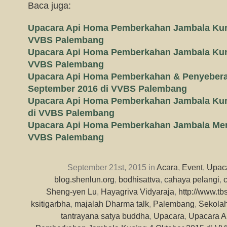
Baca juga:
Upacara Api Homa Pemberkahan Jambala Kuni
VVBS Palembang
Upacara Api Homa Pemberkahan Jambala Kuni
VVBS Palembang
Upacara Api Homa Pemberkahan & Penyebera
September 2016 di VVBS Palembang
Upacara Api Homa Pemberkahan Jambala Kun
di VVBS Palembang
Upacara Api Homa Pemberkahan Jambala Mera
VVBS Palembang
September 21st, 2015 in
Acara
,
Event
,
Upac
blog.shenlun.org
,
bodhisattva
,
cahaya pelangi
,
Sheng-yen Lu
,
Hayagriva Vidyaraja
,
http://www.tb
ksitigarbha
,
majalah Dharma talk
,
Palembang
,
Sekola
tantrayana satya buddha
,
Upacara
,
Upacara A