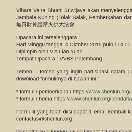
Vihara Vajra Bhumi Sriwijaya akan menyeleng
Jambala Kuning (Tolak Balak, Pemberkahan d
無黃財神護摩火供大法會.
Upacara ini terselenggara :
Hari Minggu tanggal 4 Oktober 2015 pukul 14.00
Dipimpin oleh V.A Lian Yuan
Tempat Upacara : VVBS Palembang
Temen – temen yang ingin partisipasi dalam up
download formulirnya di bawah ini :
* formulir pemberkahan
https://www.shenlun.org
* formulir homa
https://www.shenlun.org/pendaft
Formulir yang telah diisi dapat di email kembali ke
contactus@shenlun.org
Pendaftaran ditunggu paling lambat 12 jam sebe