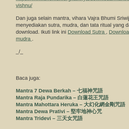
vishnu/
Dan juga selain mantra, vihara Vajra Bhumi Sriwi
menyediakan sutra, mudra, dan tata ritual yang da
download. Ikuti link ini
Download Sutra
,
Download
mudra
.
_/_
Baca juga:
Mantra 7 Dewa Berkah – 七福神咒語
Mantra Raja Pundarika – 白蓮花王咒語
Mantra Mahottara Heruka – 大幻化網金剛咒語
Mantra Dewa Prativi – 堅牢地神心咒
Mantra Tridevi – 三天女咒語