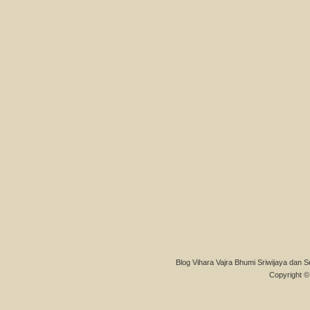
Blog Vihara Vajra Bhumi Sriwijaya dan S
Copyright © 