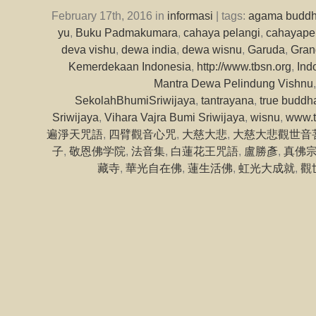
February 17th, 2016 in
informasi
| tags:
agama budd
yu
,
Buku Padmakumara
,
cahaya pelangi
,
cahayape
deva vishu
,
dewa india
,
dewa wisnu
,
Garuda
,
Gran
Kemerdekaan Indonesia
,
http://www.tbsn.org
,
Ind
Mantra Dewa Pelindung Vishnu
SekolahBhumiSriwijaya
,
tantrayana
,
true buddh
Sriwijaya
,
Vihara Vajra Bumi Sriwijaya
,
wisnu
,
www.t
遍淨天咒語
,
四臂觀音心咒
,
大慈大悲
,
大慈大悲觀世音
子
,
敬恩佛学院
,
法音集
,
白蓮花王咒語
,
盧勝彥
,
真佛
藏寺
,
華光自在佛
,
蓮生活佛
,
虹光大成就
,
觀