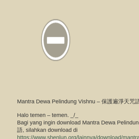
Mantra Dewa Pelindung Vishnu – 保護遍淨天咒
Halo temen – temen. _/_
Bagi yang ingin download Mantra Dewa Peli
語, silahkan download di
https://www.shenlun.org/lainnya/download/mantr