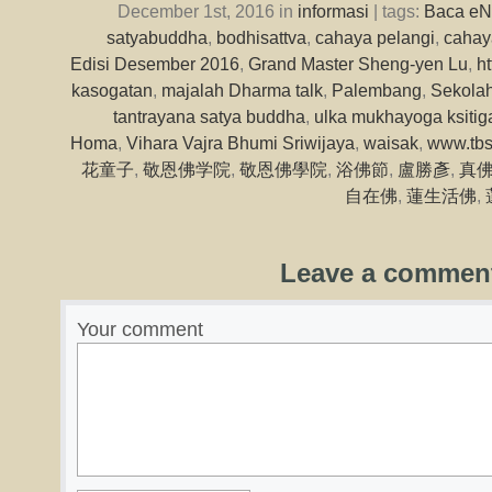
December 1st, 2016 in
informasi
| tags:
Baca eN
satyabuddha
,
bodhisattva
,
cahaya pelangi
,
cahay
Edisi Desember 2016
,
Grand Master Sheng-yen Lu
,
h
kasogatan
,
majalah Dharma talk
,
Palembang
,
Sekola
tantrayana satya buddha
,
ulka mukhayoga ksitig
Homa
,
Vihara Vajra Bhumi Sriwijaya
,
waisak
,
www.tbs
花童子
,
敬恩佛学院
,
敬恩佛學院
,
浴佛節
,
盧勝彥
,
真
自在佛
,
蓮生活佛
,
Leave a commen
Your comment