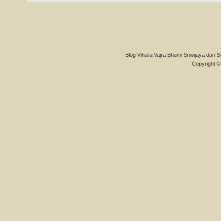
Blog Vihara Vajra Bhumi Sriwijaya dan S
Copyright © 