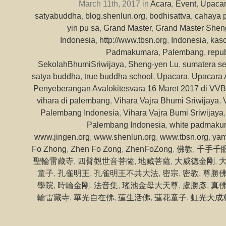
March 11th, 2017 in
Acara
,
Event
,
Upaca
satyabuddha
,
blog.shenlun.org
,
bodhisattva
,
cahaya 
yin pu sa
,
Grand Master
,
Grand Master Shen
Indonesia
,
http://www.tbsn.org
,
Indonesia
,
kas
Padmakumara
,
Palembang
,
repu
SekolahBhumiSriwijaya
,
Sheng-yen Lu
,
sumatera se
satya buddha
,
true buddha school
,
Upacara
,
Upacara 
Penyeberangan Avalokitesvara 16 Maret 2017 di V
vihara di palembang
,
Vihara Vajra Bhumi Sriwijaya
,
Palembang Indonesia
,
Vihara Vajra Bumi Sriwijaya
Palembang Indonesia
,
white padmaku
www.jingen.org
,
www.shenlun.org
,
www.tbsn.org
,
yam
Fo Zhong
,
Zhen Fo Zong
,
ZhenFoZong
,
佛教
,
千手千
聖輪雷藏寺
,
四臂觀世音菩薩
,
地藏菩薩
,
大威德金剛
,
童子
,
孔雀明王
,
孔雀明王不共大法
,
密宗
,
密教
,
尊勝
學院
,
時輪金剛
,
法音集
,
瑤池金母大天尊
,
盧勝彥
,
真
輪雷藏寺
,
華光自在佛
,
蓮生活佛
,
蓮花童子
,
虹光大成