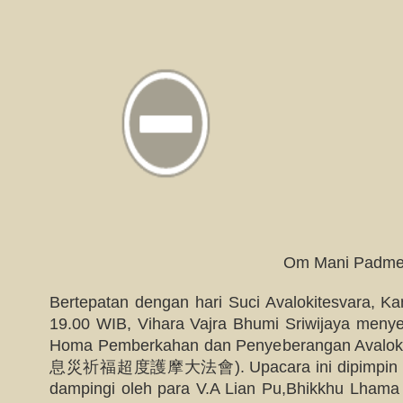
Om Mani Padme
Bertepatan dengan hari Suci Avalokitesvara, K
19.00 WIB, Vihara Vajra Bhumi Sriwijaya meny
Homa Pemberkahan dan Penyeberangan Av
息災祈福超度護摩大法會). Upacara ini dipimpin oleh
dampingi oleh para V.A Lian Pu,Bhikkhu Lhama