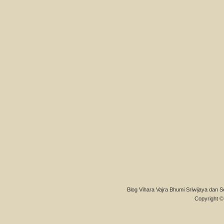
Blog Vihara Vajra Bhumi Sriwijaya dan S
Copyright © 