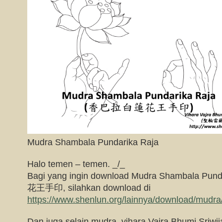
Mudra Shambala Pundarika Raja
Halo temen – temen. _/_
Bagi yang ingin download Mudra Shambala P
花王手印, silahkan download di
https://www.shenlun.org/lainnya/download/mudra
Dan juga selain mudra, vihara Vajra Bhumi Sriwij