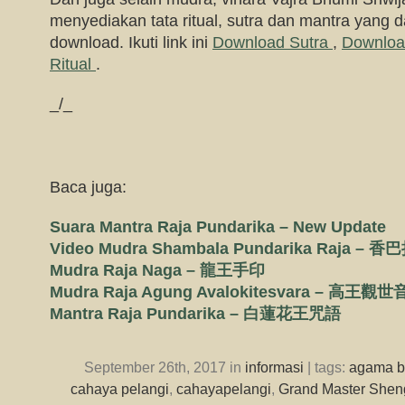
menyediakan tata ritual, sutra dan mantra yang da
download. Ikuti link ini
Download Sutra
,
Downloa
Ritual
.
_/_
Baca juga:
Suara Mantra Raja Pundarika – New Update
Video Mudra Shambala Pundarika Raja
Mudra Raja Naga – 龍王手印
Mudra Raja Agung Avalokitesvara – 高
Mantra Raja Pundarika – 白蓮花王咒語
September 26th, 2017 in
informasi
| tags:
agama 
cahaya pelangi
,
cahayapelangi
,
Grand Master Shen