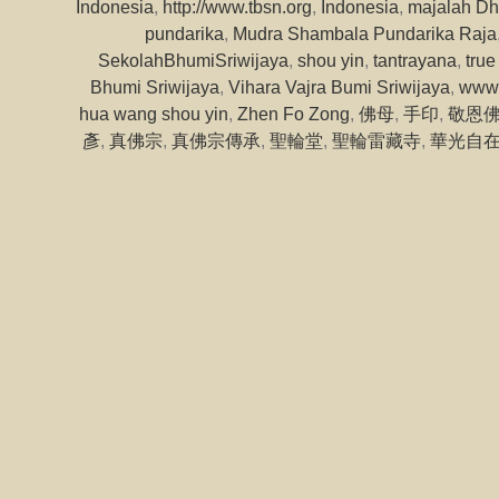
Indonesia
,
http://www.tbsn.org
,
Indonesia
,
majalah Dh
pundarika
,
Mudra Shambala Pundarika Raja
SekolahBhumiSriwijaya
,
shou yin
,
tantrayana
,
tru
Bhumi Sriwijaya
,
Vihara Vajra Bumi Sriwijaya
,
www.
hua wang shou yin
,
Zhen Fo Zong
,
佛母
,
手印
,
敬恩
彥
,
真佛宗
,
真佛宗傳承
,
聖輪堂
,
聖輪雷藏寺
,
華光自