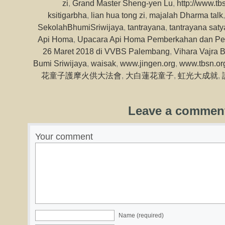
zi
,
Grand Master Sheng-yen Lu
,
http://www.tb
ksitigarbha
,
lian hua tong zi
,
majalah Dharma talk
SekolahBhumiSriwijaya
,
tantrayana
,
tantrayana sat
Api Homa
,
Upacara Api Homa Pemberkahan dan P
26 Maret 2018 di VVBS Palembang
,
Vihara Vajra 
Bumi Sriwijaya
,
waisak
,
www.jingen.org
,
www.tbsn.or
花童子護摩火供大法會
,
大白蓮花童子
,
虹光大成就
,
Leave a commen
Your comment
Name (required)