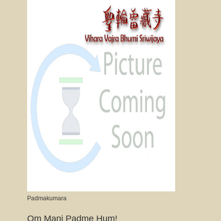
Padmakumara
Om Mani Padme Hum!