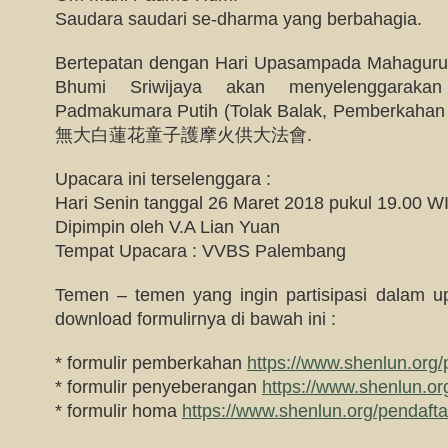
Saudara saudari se-dharma yang berbahagia.
Bertepatan dengan Hari Upasampada Mahaguru 
Bhumi Sriwijaya akan menyelenggarak
Padmakumara Putih (Tolak Balak, Pemberkahan
無大白蓮花童子護摩火供大法會.
Upacara ini terselenggara :
Hari Senin tanggal 26 Maret 2018 pukul 19.00 W
Dipimpin oleh V.A Lian Yuan
Tempat Upacara : VVBS Palembang
Temen – temen yang ingin partisipasi dalam up
download formulirnya di bawah ini :
* formulir pemberkahan
https://www.shenlun.org
* formulir penyeberangan
https://www.shenlun.or
* formulir homa
https://www.shenlun.org/pendaft