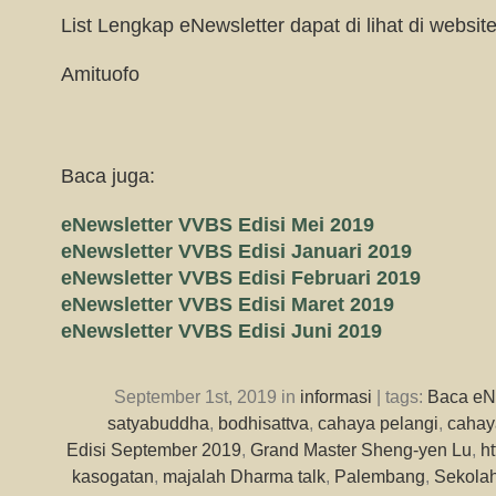
List Lengkap eNewsletter dapat di lihat di websit
Amituofo
Baca juga:
eNewsletter VVBS Edisi Mei 2019
eNewsletter VVBS Edisi Januari 2019
eNewsletter VVBS Edisi Februari 2019
eNewsletter VVBS Edisi Maret 2019
eNewsletter VVBS Edisi Juni 2019
September 1st, 2019 in
informasi
| tags:
Baca eN
satyabuddha
,
bodhisattva
,
cahaya pelangi
,
cahay
Edisi September 2019
,
Grand Master Sheng-yen Lu
,
h
kasogatan
,
majalah Dharma talk
,
Palembang
,
Sekola