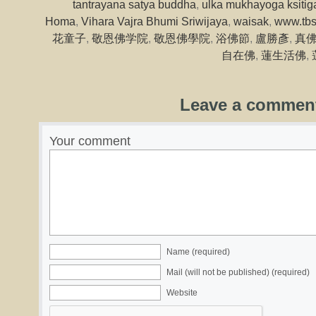
tantrayana satya buddha
,
ulka mukhayoga ksitig
Homa
,
Vihara Vajra Bhumi Sriwijaya
,
waisak
,
www.tbs
花童子
,
敬恩佛学院
,
敬恩佛學院
,
浴佛節
,
盧勝彥
,
真
自在佛
,
蓮生活佛
,
Leave a commen
Your comment
Name (required)
Mail (will not be published) (required)
Website