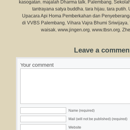
kasogatan
,
majalah Dharma talk
,
Palembang
,
Sekola
tantrayana satya buddha
,
tara hijau
,
tara putih
,
Upacara Api Homa Pemberkahan dan Penyeberangan
di VVBS Palembang
,
Vihara Vajra Bhumi Sriwijaya
,
waisak
,
www.jingen.org
,
www.tbsn.org
,
Zhe
Leave a commen
Your comment
Name (required)
Mail (will not be published) (required)
Website