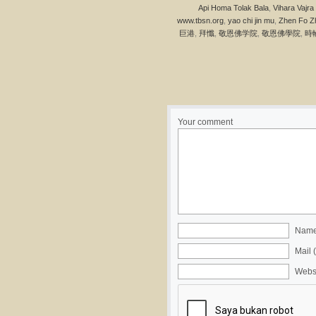
Api Homa Tolak Bala
,
Vihara Vajra
www.tbsn.org
,
yao chi jin mu
,
Zhen Fo Z
巨港
,
拜懺
,
敬恩佛学院
,
敬恩佛學院
,
時
Your comment
Name 
Mail 
Webs