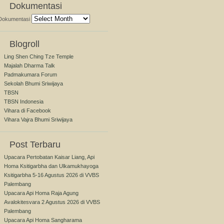
Dokumentasi
Dokumentasi
Blogroll
Ling Shen Ching Tze Temple
Majalah Dharma Talk
Padmakumara Forum
Sekolah Bhumi Sriwijaya
TBSN
TBSN Indonesia
Vihara di Facebook
Vihara Vajra Bhumi Sriwijaya
Post Terbaru
Upacara Pertobatan Kaisar Liang, Api
Homa Ksitigarbha dan Ulkamukhayoga
Ksitigarbha 5-16 Agustus 2026 di VVBS
Palembang
Upacara Api Homa Raja Agung
Avalokitesvara 2 Agustus 2026 di VVBS
Palembang
Upacara Api Homa Sangharama