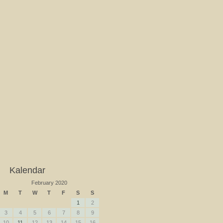
Kalendar
February 2020
M
T
W
T
F
S
S
1
2
3
4
5
6
7
8
9
10
11
12
13
14
15
16