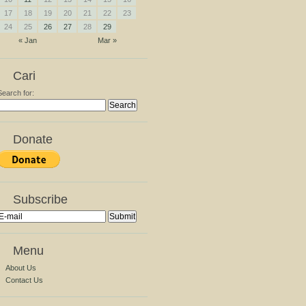
17
18
19
20
21
22
23
24
25
26
27
28
29
« Jan
Mar »
Cari
Search for:
Donate
Subscribe
Menu
About Us
Contact Us