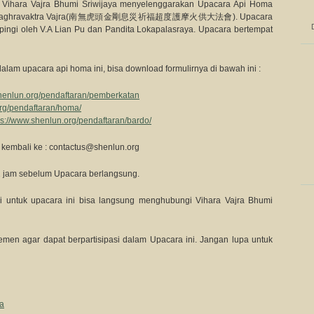
, Vihara Vajra Bhumi Sriwijaya menyelenggarakan Upacara Api Homa
an Vyaghravaktra Vajra(南無虎頭金剛息災祈福超度護摩火供大法會). Upacara
mpingi oleh V.A Lian Pu dan Pandita Lokapalasraya. Upacara bertempat
alam upacara api homa ini, bisa download formulirnya di bawah ini :
shenlun.org/pendaftaran/pemberkatan
org/pendaftaran/homa/
ps://www.shenlun.org/pendaftaran/bardo/
l kembali ke :
contactus@shenlun.org
2 jam sebelum Upacara berlangsung.
 untuk upacara ini bisa langsung menghubungi Vihara Vajra Bhumi
en agar dapat berpartisipasi dalam Upacara ini. Jangan lupa untuk
ya