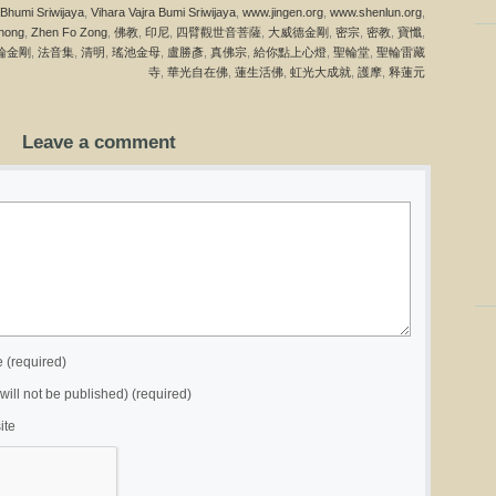
 Bhumi Sriwijaya
,
Vihara Vajra Bumi Sriwijaya
,
www.jingen.org
,
www.shenlun.org
,
hong
,
Zhen Fo Zong
,
佛教
,
印尼
,
四臂觀世音菩薩
,
大威德金剛
,
密宗
,
密教
,
寶懺
,
輪金剛
,
法音集
,
清明
,
瑤池金母
,
盧勝彥
,
真佛宗
,
給你點上心燈
,
聖輪堂
,
聖輪雷藏
寺
,
華光自在佛
,
蓮生活佛
,
虹光大成就
,
護摩
,
释蓮元
Leave a comment
(required)
(will not be published) (required)
ite