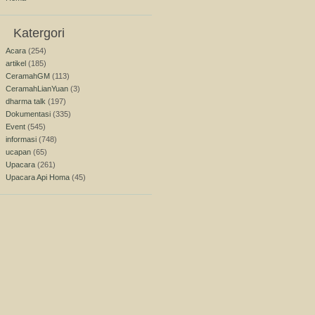
Katergori
Acara
(254)
artikel
(185)
CeramahGM
(113)
CeramahLianYuan
(3)
dharma talk
(197)
Dokumentasi
(335)
Event
(545)
informasi
(748)
ucapan
(65)
Upacara
(261)
Upacara Api Homa
(45)