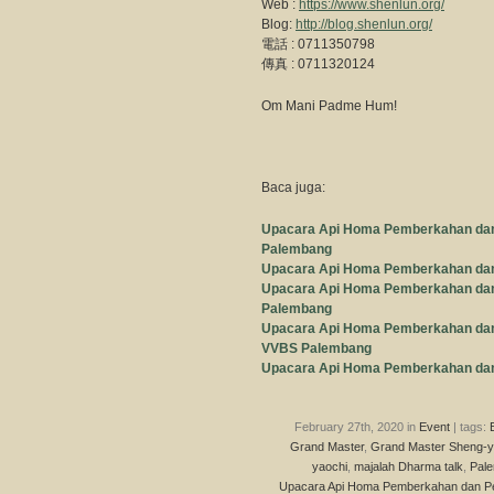
Web :
https://www.shenlun.org/
Blog:
http://blog.shenlun.org/
電話 : 0711350798
傳真 : 0711320124
Om Mani Padme Hum!
Baca juga:
Upacara Api Homa Pemberkahan dan 
Palembang
Upacara Api Homa Pemberkahan dan
Upacara Api Homa Pemberkahan dan
Palembang
Upacara Api Homa Pemberkahan dan 
VVBS Palembang
Upacara Api Homa Pemberkahan dan
February 27th, 2020 in
Event
| tags:
Grand Master
,
Grand Master Sheng-y
yaochi
,
majalah Dharma talk
,
Pal
Upacara Api Homa Pemberkahan dan Pe