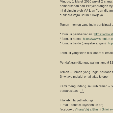
Minggu, 1 Maret 2020 pukul 2 siang
pemberkahan dan Penyeberang
ini dipimpin oleh V.A Lian Yuan dida
di Vihara Vajra Bhumi Sriwijaya
Temen – temen yang ingin partisipasi d
* formulir pemberkahan :
https://www.
* formulir homa :
https://www.shenlun.
* formulir bardo (penyeberangan) :
htt
Formulir yang telah diisi dapat di emai
Pendaftaran ditunggu paling lambat 1
Temen – temen yang ingin berdonasi
Sriwijaya melalui email atau telepon.
Kami mengundang seluruh temen – tem
berpartisipasi. _/_
Info lebih lanjut hubungi :
E-mail :
contactus@shenlun.org
facebook :
Vihara Vajra Bhumi Sriwija