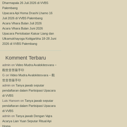
Dharmapala 26 Juli 2026 di VVBS
Palembang
Upacara Api Homa Drashi Lhamo 16
Juli 2026 di VVBS Palembang
Acara Vihara Bulan Juli 2026
Acara Vihara Bulan Juni 2026
Upacara Pertobatan Kaisar Liang dan
Ulkamukhayoga Ksitigarbha 18-28 Juni
2026 di VVBS Palembang
Komment Terbaru
admin
on
Video Mudra Avalokitesvara –
觀世音菩薩手印
G
on
Video Mudra Avalokitesvara – 觀
世音菩薩手印
admin
on
Tanya jawab seputar
pendaftaran dalam Partisipasi Upacara
di VVBS
Luis Hansen
on
Tanya jawab seputar
pendaftaran dalam Partisipasi Upacara
di VVBS
admin
on
Tanya jawab Dengan Vajra
Acarya Lian Yuan Seputar Ritual Api
Homa