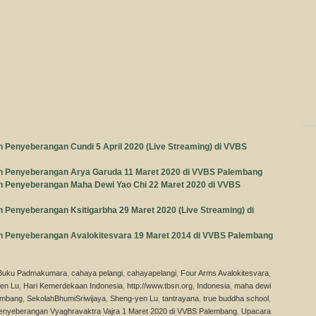
Penyeberangan Cundi 5 April 2020 (Live Streaming) di VVBS
 Penyeberangan Arya Garuda 11 Maret 2020 di VVBS Palembang
 Penyeberangan Maha Dewi Yao Chi 22 Maret 2020 di VVBS
Penyeberangan Ksitigarbha 29 Maret 2020 (Live Streaming) di
 Penyeberangan Avalokitesvara 19 Maret 2014 di VVBS Palembang
Buku Padmakumara
,
cahaya pelangi
,
cahayapelangi
,
Four Arms Avalokitesvara
,
en Lu
,
Hari Kemerdekaan Indonesia
,
http://www.tbsn.org
,
Indonesia
,
maha dewi
embang
,
SekolahBhumiSriwijaya
,
Sheng-yen Lu
,
tantrayana
,
true buddha school
,
nyeberangan Vyaghravaktra Vajra 1 Maret 2020 di VVBS Palembang
,
Upacara