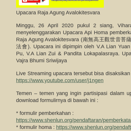
Upacara Raja Agung Avalokitesvara
Minggu, 26 April 2020 pukul 2 siang, Vihar
menyelenggarakan Upacara Api Homa pemberk
Raja Agung Avalokitesvara (南無高
法會). Upacara ini dipimpin oleh V.A Lian Yuan 
Pu, V.A Lian Zui & Pandita Lokapalasraya. Upa
Vajra Bhumi Sriwijaya
Live Streaming upacara tersebut bisa disaksikan
https://www.youtube.com/user/j1ngen
Temen – temen yang ingin partisipasi dalam up
download formulirnya di bawah ini :
* formulir pemberkahan :
https://www.shenlun.org/pendaftaran/pemberkat
* formulir homa :
https://www.shenlun.org/pendaf