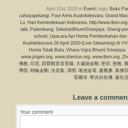
April 21st, 2020 in
Event
| tags:
Buku Pa
cahayapelangi
,
Four Arms Avalokitesvara
,
Grand Mas
Lu
,
Hari Kemerdekaan Indonesia
,
http://www.tbsn.org
talk
,
Palembang
,
SekolahBhumiSriwijaya
,
Sheng-ye
school
,
Upacara Api Homa Pemberkahan dan
Avalokitesvara 26 April 2020 (Live Streaming) di
Homa Tolak Bala
,
Vihara Vajra Bhumi Sriwijaya
,
www.jingen.org
,
www.shenlun.org
,
www.tbsn.org
,
Zh
佛教
,
印尼
,
四臂觀世音菩薩
,
大威德金剛
,
密宗
,
密教
,
學院
,
時輪金剛
,
法音集
,
清明
,
瑤池金母
,
盧勝彥
,
真佛
雷藏寺
,
華光自在佛
,
蓮生
Leave a commen
Your comment