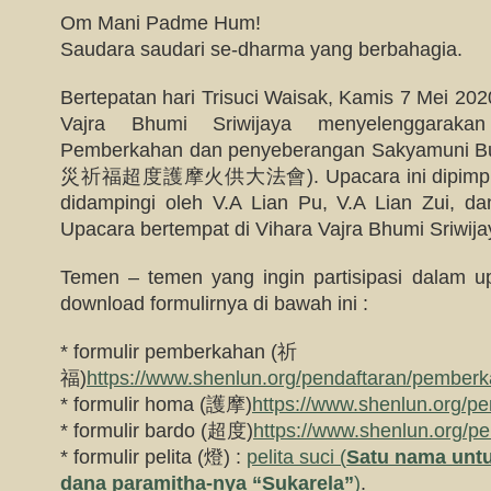
Om Mani Padme Hum!
Saudara saudari se-dharma yang berbahagia.
Bertepatan hari Trisuci Waisak, Kamis 7 Mei 202
Vajra Bhumi Sriwijaya menyelenggarak
Pemberkahan dan penyeberangan Sakyam
災祈福超度護摩火供大法會). Upacara ini dipimpin o
didampingi oleh V.A Lian Pu, V.A Lian Zui, da
Upacara bertempat di Vihara Vajra Bhumi Sriwija
Temen – temen yang ingin partisipasi dalam up
download formulirnya di bawah ini :
* formulir pemberkahan (祈
福)
https://www.shenlun.org/pendaftaran/pemberk
* formulir homa (護摩)
https://www.shenlun.org/p
* formulir bardo (超度)
https://www.shenlun.org/pe
* formulir pelita (燈) :
pelita suci (
Satu nama untu
dana paramitha-nya “Sukarela”
)
.