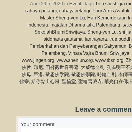
April 29th, 2020 in
Event
| tags:
ben shi shi jia mo
cahaya pelangi
,
cahayapelangi
,
Four Arms Avaloki
Master Sheng-yen Lu
,
Hari Kemerdekaan In
Indonesia
,
majalah Dharma talk
,
Palembang
,
sak
SekolahBhumiSriwijaya
,
Sheng-yen Lu
,
shi ji
siddharta gautama
,
tantrayana
,
true buddh
Pemberkahan dan Penyeberangan Sakyamuni B
Palembang
,
Vihara Vajra Bhumi Sriwijaya
,
www.jingen.org
,
www.shenlun.org
,
www.tbsn.org
,
Zh
佛教
,
印尼
,
四臂觀世音菩薩
,
大威德金剛
,
孔雀明王不
佛母
,
巨港
,
敬恩佛学院
,
敬恩佛學院
,
時輪金剛
,
本師
佛宗
,
給你點上心燈
,
聖輪堂
,
聖輪雷藏寺
,
華光自在佛
,
Leave a commen
Your comment