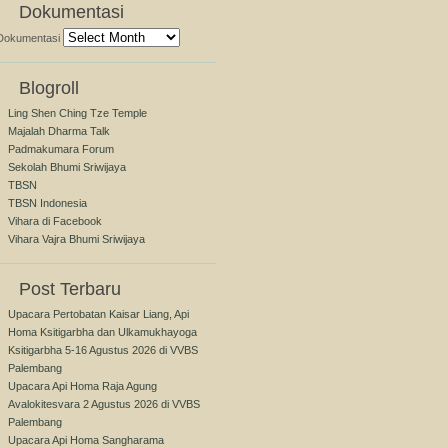
Dokumentasi
Dokumentasi
Blogroll
Ling Shen Ching Tze Temple
Majalah Dharma Talk
Padmakumara Forum
Sekolah Bhumi Sriwijaya
TBSN
TBSN Indonesia
Vihara di Facebook
Vihara Vajra Bhumi Sriwijaya
Post Terbaru
Upacara Pertobatan Kaisar Liang, Api
Homa Ksitigarbha dan Ulkamukhayoga
Ksitigarbha 5-16 Agustus 2026 di VVBS
Palembang
Upacara Api Homa Raja Agung
Avalokitesvara 2 Agustus 2026 di VVBS
Palembang
Upacara Api Homa Sangharama