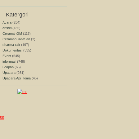
Katergori
Acara
(254)
artikel
(185)
CeramahGM
(113)
CeramahLianYuan
(3)
dharma talk
(197)
Dokumentasi
(335)
Event
(545)
informasi
(748)
ucapan
(65)
Upacara
(261)
Upacara Api Homa
(45)
SS