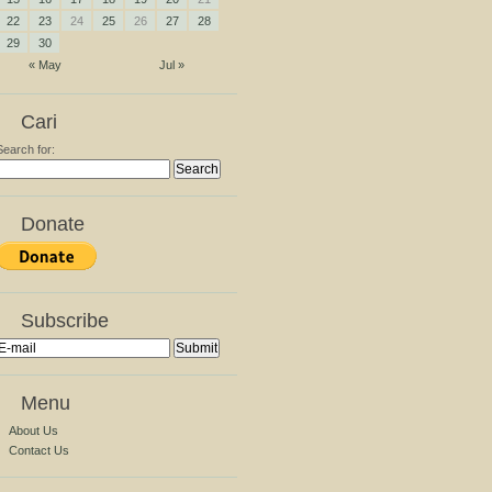
22
23
24
25
26
27
28
29
30
« May
Jul »
Cari
Search for:
Donate
Subscribe
Menu
About Us
Contact Us