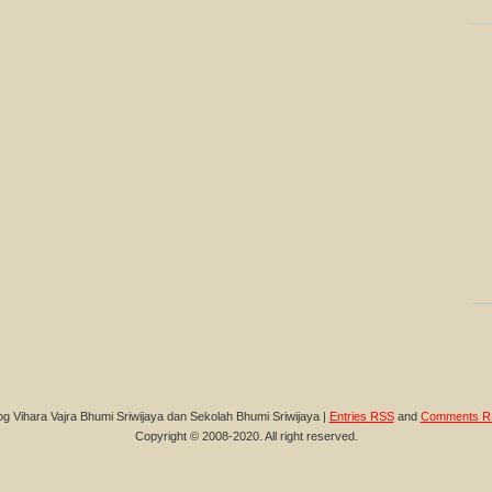
og Vihara Vajra Bhumi Sriwijaya dan Sekolah Bhumi Sriwijaya |
Entries RSS
and
Comments R
Copyright © 2008-2020. All right reserved.