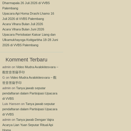
Dharmapala 26 Juli 2026 di VVBS
Palembang
Upacara Api Homa Drashi Lhamo 16
Juli 2026 di VVBS Palembang
Acara Vihara Bulan Juli 2026
Acara Vihara Bulan Juni 2026
Upacara Pertobatan Kaisar Liang dan
Ulkamukhayoga Ksitigarbha 18-28 Juni
2026 di VVBS Palembang
Komment Terbaru
admin
on
Video Mudra Avalokitesvara –
觀世音菩薩手印
G
on
Video Mudra Avalokitesvara – 觀
世音菩薩手印
admin
on
Tanya jawab seputar
pendaftaran dalam Partisipasi Upacara
di VVBS
Luis Hansen
on
Tanya jawab seputar
pendaftaran dalam Partisipasi Upacara
di VVBS
admin
on
Tanya jawab Dengan Vajra
Acarya Lian Yuan Seputar Ritual Api
Homa