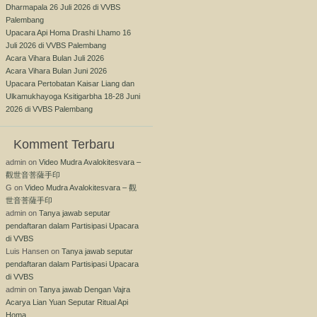
Dharmapala 26 Juli 2026 di VVBS
Palembang
Upacara Api Homa Drashi Lhamo 16
Juli 2026 di VVBS Palembang
Acara Vihara Bulan Juli 2026
Acara Vihara Bulan Juni 2026
Upacara Pertobatan Kaisar Liang dan
Ulkamukhayoga Ksitigarbha 18-28 Juni
2026 di VVBS Palembang
Komment Terbaru
admin
on
Video Mudra Avalokitesvara –
觀世音菩薩手印
G
on
Video Mudra Avalokitesvara – 觀
世音菩薩手印
admin
on
Tanya jawab seputar
pendaftaran dalam Partisipasi Upacara
di VVBS
Luis Hansen
on
Tanya jawab seputar
pendaftaran dalam Partisipasi Upacara
di VVBS
admin
on
Tanya jawab Dengan Vajra
Acarya Lian Yuan Seputar Ritual Api
Homa