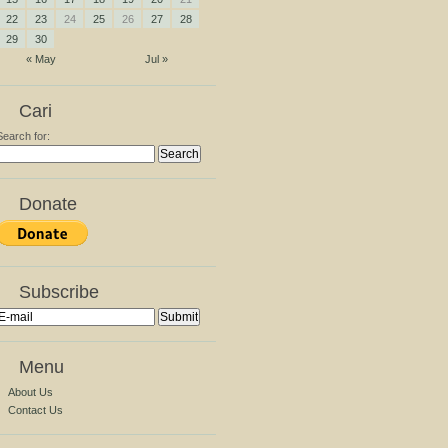
22
23
24
25
26
27
28
29
30
« May
Jul »
Cari
Search for:
Donate
Subscribe
Menu
About Us
Contact Us