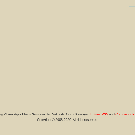
og Vihara Vajra Bhumi Sriwijaya dan Sekolah Bhumi Sriwijaya |
Entries RSS
and
Comments R
Copyright © 2008-2020. All right reserved.