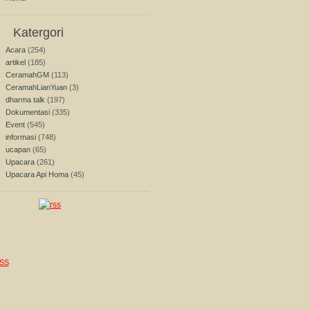
Katergori
Acara
(254)
artikel
(185)
CeramahGM
(113)
CeramahLianYuan
(3)
dharma talk
(197)
Dokumentasi
(335)
Event
(545)
informasi
(748)
ucapan
(65)
Upacara
(261)
Upacara Api Homa
(45)
SS