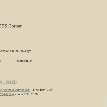
SBS Corner
Sekolah Bhumi Sriwijaya
s
Contact Us
h, 2020
 “Adinata Vajrasattva”
- June 10th, 2020
– 大悲咒手抄文件
- June 10th, 2020