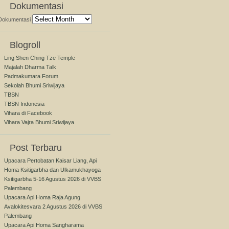
Dokumentasi
Dokumentasi
Blogroll
Ling Shen Ching Tze Temple
Majalah Dharma Talk
Padmakumara Forum
Sekolah Bhumi Sriwijaya
TBSN
TBSN Indonesia
Vihara di Facebook
Vihara Vajra Bhumi Sriwijaya
Post Terbaru
Upacara Pertobatan Kaisar Liang, Api
Homa Ksitigarbha dan Ulkamukhayoga
Ksitigarbha 5-16 Agustus 2026 di VVBS
Palembang
Upacara Api Homa Raja Agung
Avalokitesvara 2 Agustus 2026 di VVBS
Palembang
Upacara Api Homa Sangharama