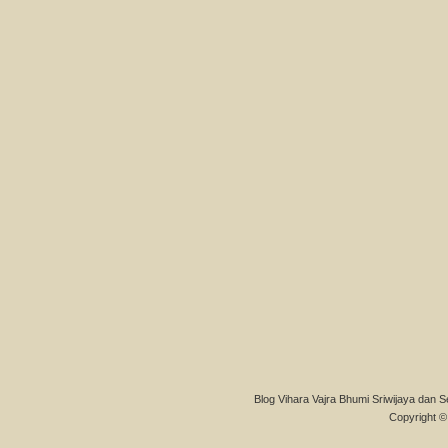
Blog Vihara Vajra Bhumi Sriwijaya dan S
Copyright © 