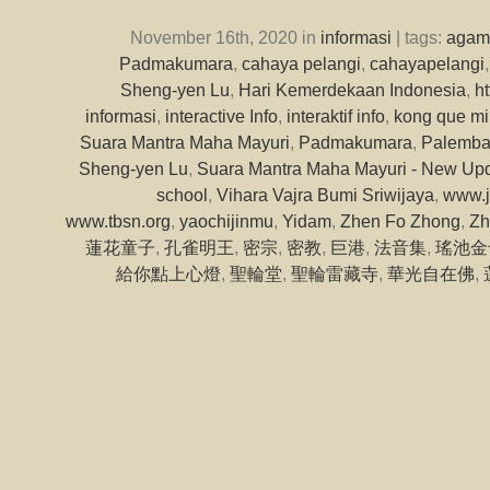
November 16th, 2020 in
informasi
| tags:
agam
Padmakumara
,
cahaya pelangi
,
cahayapelangi
Sheng-yen Lu
,
Hari Kemerdekaan Indonesia
,
h
informasi
,
interactive Info
,
interaktif info
,
kong que m
Suara Mantra Maha Mayuri
,
Padmakumara
,
Palemb
Sheng-yen Lu
,
Suara Mantra Maha Mayuri - New Up
school
,
Vihara Vajra Bumi Sriwijaya
,
www.j
www.tbsn.org
,
yaochijinmu
,
Yidam
,
Zhen Fo Zhong
,
Zh
蓮花童子
,
孔雀明王
,
密宗
,
密教
,
巨港
,
法音集
,
瑤池金
給你點上心燈
,
聖輪堂
,
聖輪雷藏寺
,
華光自在佛
,