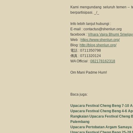
Kami mengundang seluruh temen – tem
berpartisipasi. _/_
Info lebih lanjut hubungi :
E-mail :
contactus@shenlun.org
facebook :
Vihara Vajra Bhumi Sriwija
Web :
https://www.shenlun.org/
Blog:
http://blog.shenlun.org/
電話 : 0711350798
傳真 : 0711320124
WA Official :
082178162318
Om Mani Padme Hum!
Baca juga:
Upacara Festival Cheng Beng 7-10 A
Upacara Festival Cheng Beng 4-6 Ap
Rangkaian Upacara Festival Cheng Be
Palembang
Upacara Pertobatan Argam Samaya 2
Upacara Festival Cheng Beng 25-28