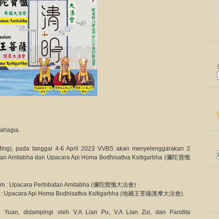
ahagia.
ng), pada tanggal 4-6 April 2023 VVBS akan menyelenggarakan 2
atan Amitabha dan Upacara Api Homa Bodhisattva Ksitigarbha (彌陀寶懺
malam : Upacara Pertobatan Amitabha (彌陀寶懺大法會)
alam : Upacara Api Homa Bodhisattva Ksitigarbha (地藏王菩薩護摩大法會).
n Yuan, didampingi oleh V.A Lian Pu, V.A Lian Zui, dan Pandita