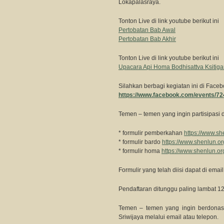
Lokapalasraya.
Tonton Live di link youtube berikut ini
Pertobatan Bab Awal
Pertobatan Bab Akhir
Tonton Live di link youtube berikut ini
Upacara Api Homa Bodhisattva Ksitig
Silahkan berbagi kegiatan ini di Face
https://www.facebook.com/events/7
Temen – temen yang ingin partisipasi d
* formulir pemberkahan
https://www.s
* formulir bardo
https://www.shenlun.o
* formulir homa
https://www.shenlun.o
Formulir yang telah diisi dapat di emai
Pendaftaran ditunggu paling lambat 1
Temen – temen yang ingin berdonasi
Sriwijaya melalui email atau telepon.