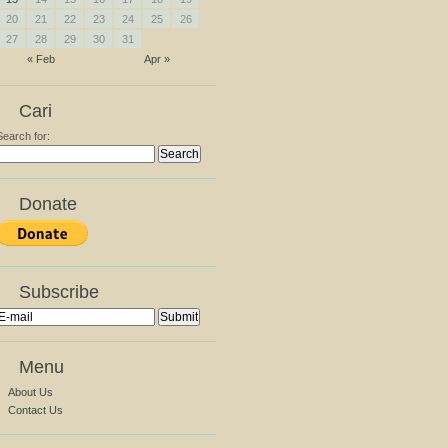
20
21
22
23
24
25
26
27
28
29
30
31
« Feb
Apr »
Cari
Search for:
Donate
Subscribe
Menu
About Us
Contact Us