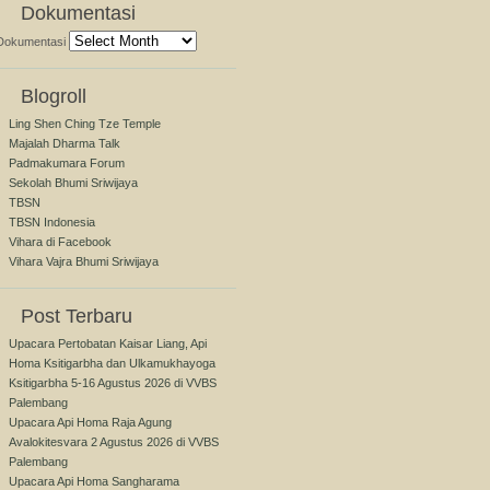
Dokumentasi
Dokumentasi
Blogroll
Ling Shen Ching Tze Temple
Majalah Dharma Talk
Padmakumara Forum
Sekolah Bhumi Sriwijaya
TBSN
TBSN Indonesia
Vihara di Facebook
Vihara Vajra Bhumi Sriwijaya
Post Terbaru
Upacara Pertobatan Kaisar Liang, Api
Homa Ksitigarbha dan Ulkamukhayoga
Ksitigarbha 5-16 Agustus 2026 di VVBS
Palembang
Upacara Api Homa Raja Agung
Avalokitesvara 2 Agustus 2026 di VVBS
Palembang
Upacara Api Homa Sangharama