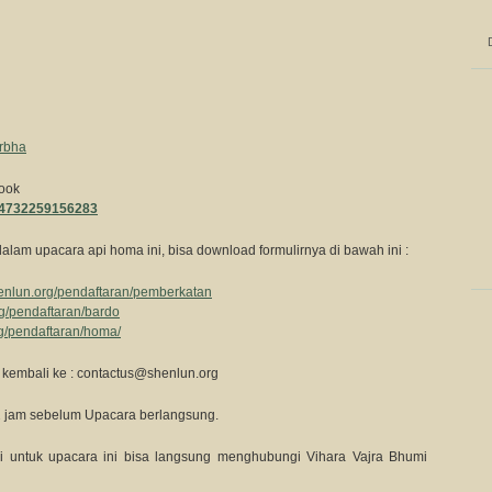
arbha
book
24732259156283
alam upacara api homa ini, bisa download formulirnya di bawah ini :
henlun.org/pendaftaran/pemberkatan
rg/pendaftaran/bardo
rg/pendaftaran/homa/
l kembali ke :
contactus@shenlun.org
2 jam sebelum Upacara berlangsung.
 untuk upacara ini bisa langsung menghubungi Vihara Vajra Bhumi