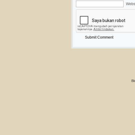
Webs
Bl