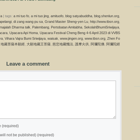
ra
| tags:
a mi tuo fo
,
a mi tuo jing
,
amituofo
,
blog satyabuddha
,
blog.shenlun.org
,
pelangi
,
di zang wang pu sa
,
Grand Master Sheng-yen Lu
,
http://www.tbsn.org
,
majalah Dharma talk
,
Palembang
,
Pertobatan Amitabha
,
SekolahBhumiSriwijaya
,
cara
,
Upacara Api Homa
,
Upacara Festival Cheng Beng 4-6 April 2023 di VVBS
ya
,
Vihara Vajra Bumi Sriwijaya
,
waisak
,
www.jingen.org
,
www.tbsn.org
,
Zhen Fo
,
地藏菩薩本願經
,
大願地藏王菩薩
,
慈悲地藏懺法
,
護摩火供
,
阿彌陀佛
,
阿彌陀經
Leave a comment
(required)
(will not be published) (required)