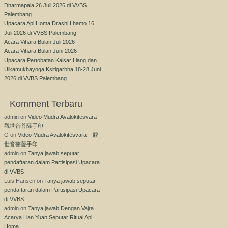
Dharmapala 26 Juli 2026 di VVBS
Palembang
Upacara Api Homa Drashi Lhamo 16
Juli 2026 di VVBS Palembang
Acara Vihara Bulan Juli 2026
Acara Vihara Bulan Juni 2026
Upacara Pertobatan Kaisar Liang dan
Ulkamukhayoga Ksitigarbha 18-28 Juni
2026 di VVBS Palembang
Komment Terbaru
admin
on
Video Mudra Avalokitesvara –
觀世音菩薩手印
G
on
Video Mudra Avalokitesvara – 觀
世音菩薩手印
admin
on
Tanya jawab seputar
pendaftaran dalam Partisipasi Upacara
di VVBS
Luis Hansen
on
Tanya jawab seputar
pendaftaran dalam Partisipasi Upacara
di VVBS
admin
on
Tanya jawab Dengan Vajra
Acarya Lian Yuan Seputar Ritual Api
Homa