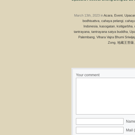
March 13th, 2023 in
Acara
,
Event
,
Upaca
bodhisattva
,
cahaya pelangi
,
cahaya
Indonesia
,
kasogatan
,
ksitigarbha
,
tantrayana
,
tantrayana satya buddha
,
Upa
Palembang
,
Vihara Vajra Bhumi Sriwija
Zong
,
地藏王菩薩
Your comment
Name 
Mail 