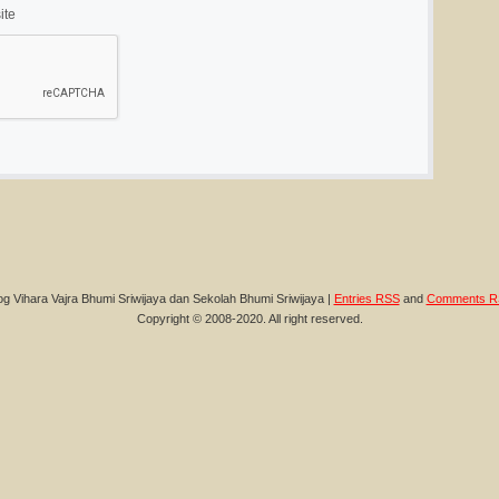
ite
og Vihara Vajra Bhumi Sriwijaya dan Sekolah Bhumi Sriwijaya |
Entries RSS
and
Comments R
Copyright © 2008-2020. All right reserved.