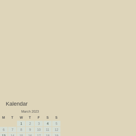
Kalendar
March 2023
M
T
W
T
F
S
S
1
2
3
4
5
6
7
8
9
10
11
12
13
14
15
16
17
18
19