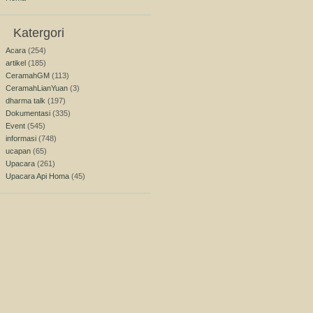
Katergori
Acara
(254)
artikel
(185)
CeramahGM
(113)
CeramahLianYuan
(3)
dharma talk
(197)
Dokumentasi
(335)
Event
(545)
informasi
(748)
ucapan
(65)
Upacara
(261)
Upacara Api Homa
(45)