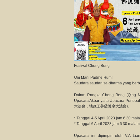
Festival Cheng Beng
Om Mani Padme Hum!
Saudara saudari se-dharma yang berb
Dalam Rangka Cheng Beng (Qing Mi
Upacara Akbar yaitu Upacara Pertob
大法會，地藏王菩薩護摩大法會).
* Tanggal 4-5 April 2023 jam 6.30 
* Tanggal 6 April 2023 jam 6.30 m
Upacara ini dipimpin oleh V.A Lia