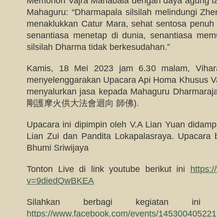
Memohon Vajra Mahabala dengan daya agung ta
Mahaguru: “Dharmapala silsilah melindungi Zh
menaklukkan Catur Mara, sehat sentosa penuh d
senantiasa menetap di dunia, senantiasa mem
silsilah Dharma tidak berkesudahan.”
Kamis, 18 Mei 2023 jam 6.30 malam, Vihara
menyelenggarakan Upacara Api Homa Khusus Va
menyalurkan jasa kepada Mahaguru Dharma
剛護摩火供大法會迴向 師佛).
Upacara ini dipimpin oleh V.A Lian Yuan didampi
Lian Zui dan Pandita Lokapalasraya. Upacara b
Bhumi Sriwijaya
Tonton Live di link youtube berikut ini
https:
v=9diedQwBKEA
Silahkan berbagi kegiatan in
https://www.facebook.com/events/14530040522