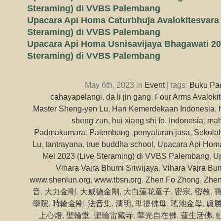
Steraming) di VVBS Palembang
Upacara Api Homa Caturbhuja Avalokitesvara 
Steraming) di VVBS Palembang
Upacara Api Homa Usnisavijaya Bhagawati 20 
Steraming) di VVBS Palembang
May 6th, 2023 in
Event
| tags:
Buku Pa
cahayapelangi
,
da li jin gang
,
Four Arms Avaloki
Master Sheng-yen Lu
,
Hari Kemerdekaan Indonesia
,
sheng zun
,
hui xiang shi fo
,
Indonesia
,
mah
Padmakumara
,
Palembang
,
penyaluran jasa
,
Sekola
Lu
,
tantrayana
,
true buddha school
,
Upacara Api Hom
Mei 2023 (Live Steraming) di VVBS Palembang
,
Up
Vihara Vajra Bhumi Sriwijaya
,
Vihara Vajra Bum
www.shenlun.org
,
www.tbsn.org
,
Zhen Fo Zhong
,
Zhen
音
,
大力金剛
,
大威德金剛
,
大白蓮花童子
,
密宗
,
密教
,
學院
,
時輪金剛
,
法音集
,
清明
,
準提佛母
,
瑤池金母
,
盧
上心燈
,
聖輪堂
,
聖輪雷藏寺
,
華光自在佛
,
蓮生活佛
,