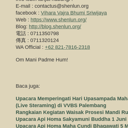
E-mail :
contactus@shenlun.org
facebook :
Vihara Vajra Bhumi Sriwijaya
Web :
https://www.shenlun.org/
Blog:
http://blog.shenlun.org/
電話 : 0711350798
傳真 : 0711320124
WA Official :
+62 821-7816-2318
Om Mani Padme Hum!
Baca juga:
Upacara Memperingati Hari Upasampada Maha
(Live Steraming) di VVBS Palembang
Rangkaian Kegiatan Waisak Prosesi Mandi Ru
Upacara Api Homa Sakyamuni Buddha 1 Juni 2
Upacara Api Homa Maha Cundi Bhagawati 5 Me