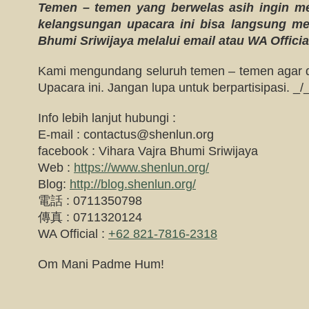
Temen – temen yang berwelas asih ingin m
kelangsungan upacara ini bisa langsung me
Bhumi Sriwijaya melalui email atau WA Officia
Kami mengundang seluruh temen – temen agar da
Upacara ini. Jangan lupa untuk berpartisipasi. _/
Info lebih lanjut hubungi :
E-mail :
contactus@shenlun.org
facebook : Vihara Vajra Bhumi Sriwijaya
Web :
https://www.shenlun.org/
Blog:
http://blog.shenlun.org/
電話 : 0711350798
傳真 : 0711320124
WA Official :
+62 821-7816-2318
Om Mani Padme Hum!