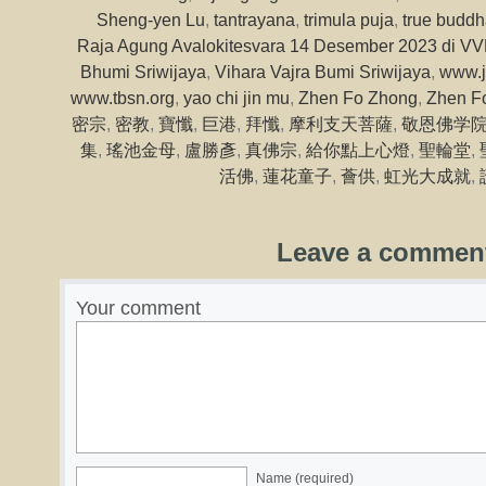
Sheng-yen Lu
,
tantrayana
,
trimula puja
,
true buddh
Raja Agung Avalokitesvara 14 Desember 2023 di 
Bhumi Sriwijaya
,
Vihara Vajra Bumi Sriwijaya
,
www.j
www.tbsn.org
,
yao chi jin mu
,
Zhen Fo Zhong
,
Zhen F
密宗
,
密教
,
寶懺
,
巨港
,
拜懺
,
摩利支天菩薩
,
敬恩佛学
集
,
瑤池金母
,
盧勝彥
,
真佛宗
,
給你點上心燈
,
聖輪堂
,
活佛
,
蓮花童子
,
薈供
,
虹光大成就
,
Leave a commen
Your comment
Name (required)