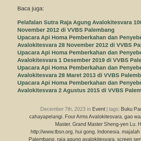
Baca juga:
Pelafalan Sutra Raja Agung Avalokitesvara 10
November 2012 di VVBS Palembang
Upacara Api Homa Pemberkahan dan Penyeb
Avalokitesvara 28 November 2012 di VVBS P
Upacara Api Homa Pemberkahan dan Penyeb
Avalokitesvara 1 Desember 2019 di VVBS Pa
Upacara Api Homa Pemberkahan dan Penyeb
Avalokitesvara 28 Maret 2013 di VVBS Palem
Upacara Api Homa Pemberkahan dan Penyeb
Avalokitesvara 2 Agustus 2015 di VVBS Pale
December 7th, 2023 in
Event
| tags:
Buku Pa
cahayapelangi
,
Four Arms Avalokitesvara
,
gao wan
Master
,
Grand Master Sheng-yen Lu
,
H
http://www.tbsn.org
,
hui gong
,
Indonesia
,
majalah
Palembang
,
raja agung avalokitesvara
,
screen ser