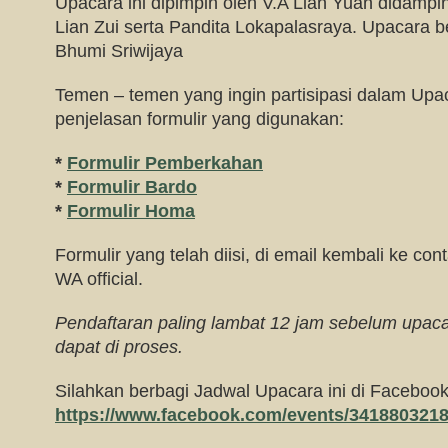
Upacara ini dipimpin oleh V.A Lian Yuan didampin
Lian Zui serta Pandita Lokapalasraya. Upacara b
Bhumi Sriwijaya
Temen – temen yang ingin partisipasi dalam Upaca
penjelasan formulir yang digunakan:
*
Formulir Pemberkahan
*
Formulir Bardo
*
Formulir Homa
Formulir yang telah diisi, di email kembali ke
con
WA official.
Pendaftaran paling lambat 12 jam sebelum upac
dapat di proses.
Silahkan berbagi Jadwal Upacara ini di Facebook
https://www.facebook.com/events/341880321