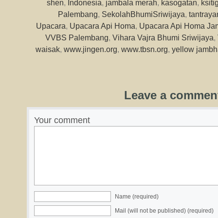
shen
,
Indonesia
,
jambala merah
,
kasogatan
,
ksit
Palembang
,
SekolahBhumiSriwijaya
,
tantraya
Upacara
,
Upacara Api Homa
,
Upacara Api Homa Jam
VVBS Palembang
,
Vihara Vajra Bhumi Sriwijaya
,
waisak
,
www.jingen.org
,
www.tbsn.org
,
yellow jambh
Leave a commen
Your comment
Name (required)
Mail (will not be published) (required)