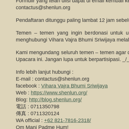
Formulir yang telah diisi dapat di email kembali ke
contactus@shenlun.org
Pendaftaran ditunggu paling lambat 12 jam sebe
Temen – temen yang ingin berdonasi untuk up
menghubungi Vihara Vajra Bhumi Sriwijaya melalui
Kami mengundang seluruh temen – temen agar da
Upacara ini. Jangan lupa untuk berpartisipasi. _/
Info lebih lanjut hubungi :
E-mail :
contactus@shenlun.org
facebook :
Vihara Vajra Bhumi Sriwijaya
Web :
https://www.shenlun.org/
Blog:
http://blog.shenlun.org/
電話 : 0711350798
傳真 : 0711320124
WA official :
+62 821-7816-2318/
Om Mani Padme Hum!