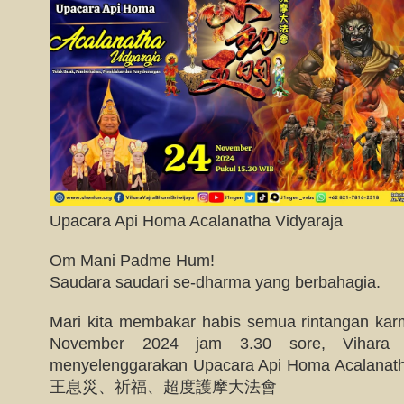
Upacara Api Homa Acalanatha Vidyaraja
Om Mani Padme Hum!
Saudara saudari se-dharma yang berbahagia.
Mari kita membakar habis semua rintangan karm
November 2024 jam 3.30 sore, Vihara V
menyelenggarakan Upacara Api Homa Acalan
王息災、祈福、超度護摩大法會