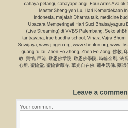
cahaya pelangi
,
cahayapelangi
,
Four Arms Avaloki
Master Sheng-yen Lu
,
Hari Kemerdekaan In
Indonesia
,
majalah Dharma talk
,
medicine bu
Upacara Memperingati Hari Suci Bhaisajyaguru 
(Live Streaming) di VVBS Palembang
,
SekolahBh
tantrayana
,
true buddha school
,
Vihara Vajra Bhumi 
Sriwijaya
,
www.jingen.org
,
www.shenlun.org
,
www.tbs
guang ru lai
,
Zhen Fo Zhong
,
Zhen Fo Zong
,
佛教
,
教
,
寶懺
,
巨港
,
敬恩佛学院
,
敬恩佛學院
,
時輪金剛
,
法
心燈
,
聖輪堂
,
聖輪雷藏寺
,
華光自在佛
,
蓮生活佛
,
藥師
Leave a commen
Your comment