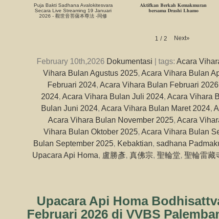
Puja Bakti Sadhana Avalokitesvara
𝐀𝐤𝐭𝐢𝐟𝐤𝐚𝐧 𝐁𝐞𝐫𝐤𝐚𝐡 𝐊𝐞𝐦𝐚𝐤𝐦𝐮𝐫𝐚𝐧
Secara Live Streaming 19 Januari
𝐛𝐞𝐫𝐬𝐚𝐦𝐚 𝐃𝐫𝐚𝐬𝐡𝐢 𝐋𝐡𝐚𝐦𝐨
2026 - 觀世音菩薩本尊法 -同修
Next
»
1
/
2
February 10th,2026
Dokumentasi
| tags:
Acara Vihar
Vihara Bulan Agustus 2025
,
Acara Vihara Bulan Ap
Februari 2024
,
Acara Vihara Bulan Februari 2026
2024
,
Acara Vihara Bulan Juli 2024
,
Acara Vihara B
Bulan Juni 2024
,
Acara Vihara Bulan Maret 2024
,
A
Acara Vihara Bulan November 2025
,
Acara Vihar
Vihara Bulan Oktober 2025
,
Acara Vihara Bulan S
Bulan September 2025
,
Kebaktian
,
sadhana Padmak
Upacara Api Homa
,
盧勝彥
,
真佛宗
,
聖輪堂
,
聖輪雷藏
Upacara Api Homa Bodhisattva
Februari 2026 di VVBS Palemba