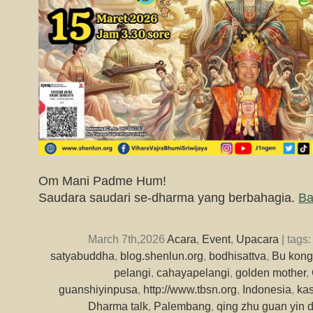
Om Mani Padme Hum!
Saudara saudari se-dharma yang berbahagia.
Ba
March 7th,2026
Acara
,
Event
,
Upacara
| tags
satyabuddha
,
blog.shenlun.org
,
bodhisattva
,
Bu kong
pelangi
,
cahayapelangi
,
golden mother
,
guanshiyinpusa
,
http://www.tbsn.org
,
Indonesia
,
ka
Dharma talk
,
Palembang
,
qing zhu guan yin 