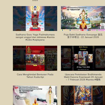
2026
Sadhana Guru Yoga Padmakumara
Puja Bakti Sadhana Guruyoga 蓮花
sangat unggul dan istimewa #tantra
童子本尊法 - 22 Januari 2026
#vvbs #vajrayana
Cara Menghindari Benturan Pada
Upacara Pertobatan Bodhimanda
Tahun Kuda Api
Maitri Karuna Ksamayati 29 Januari
– 7 Februari 2026 #tantra #懺悔