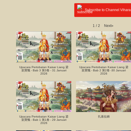
Subscribe to Channel Vihara
Next
»
1
/
2
Upacara Pertobatan Kaisar Liang 梁
Upacara Pertobatan Kaisar Liang 梁
皇寶懺 - Bab 3 第3卷 - 31 Januari
皇寶懺 - Bab 2 第2卷 -30 Januari
2026
2026
Upacara Pertobatan Kaisar Liang 梁
扎基拉姆
皇寶懺 - Bab 1 第1卷 - 29 Januari
2026