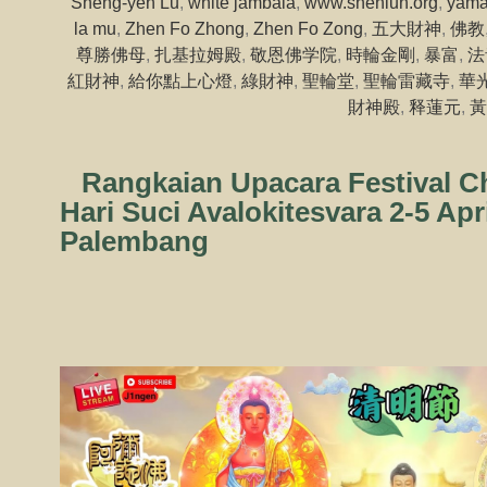
Sheng-yen Lu
,
white jambala
,
www.shenlun.org
,
yama
la mu
,
Zhen Fo Zhong
,
Zhen Fo Zong
,
五大財神
,
佛教
尊勝佛母
,
扎基拉姆殿
,
敬恩佛学院
,
時輪金剛
,
暴富
,
法
紅財神
,
給你點上心燈
,
綠財神
,
聖輪堂
,
聖輪雷藏寺
,
華
財神殿
,
释蓮元
,
黃
Rangkaian Upacara Festival 
Hari Suci Avalokitesvara 2-5 Apr
Palembang