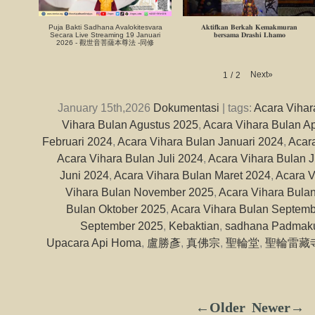
Puja Bakti Sadhana Avalokitesvara
𝐀𝐤𝐭𝐢𝐟𝐤𝐚𝐧 𝐁𝐞𝐫𝐤𝐚𝐡 𝐊𝐞𝐦𝐚𝐤𝐦𝐮𝐫𝐚𝐧
Secara Live Streaming 19 Januari
𝐛𝐞𝐫𝐬𝐚𝐦𝐚 𝐃𝐫𝐚𝐬𝐡𝐢 𝐋𝐡𝐚𝐦𝐨
2026 - 觀世音菩薩本尊法 -同修
Next
»
1
/
2
January 15th,2026
Dokumentasi
| tags:
Acara Vihar
Vihara Bulan Agustus 2025
,
Acara Vihara Bulan Ap
Februari 2024
,
Acara Vihara Bulan Januari 2024
,
Acar
Acara Vihara Bulan Juli 2024
,
Acara Vihara Bulan J
Juni 2024
,
Acara Vihara Bulan Maret 2024
,
Acara V
Vihara Bulan November 2025
,
Acara Vihara Bula
Bulan Oktober 2025
,
Acara Vihara Bulan Septem
September 2025
,
Kebaktian
,
sadhana Padmak
Upacara Api Homa
,
盧勝彥
,
真佛宗
,
聖輪堂
,
聖輪雷藏
←Older
Newer→