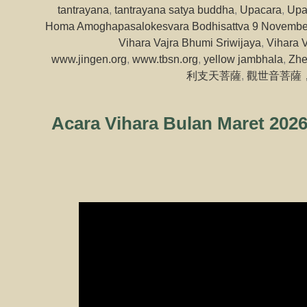
tantrayana
,
tantrayana satya buddha
,
Upacara
,
Upa
Homa Amoghapasalokesvara Bodhisattva 9 Novembe
Vihara Vajra Bhumi Sriwijaya
,
Vihara V
www.jingen.org
,
www.tbsn.org
,
yellow jambhala
,
Zhe
利支天菩薩
,
觀世音菩薩
Acara Vihara Bulan Maret 202