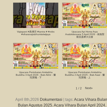
Vajrapani #真佛宗 #tantra # #vvbs
Upacara Api Homa Arya
#viharavajrabhumisriwijaya
Avalokitesvara 5 April 2026 - 南無聖
觀音護摩大法會
Upacara Pertobatan Amitabha
Upacara Pertobatan Amitabha
Buddha 3 April 2026 - Bab Akhir - 彌
Buddha 2 April 2025 - Bab Awal - 彌
陀寶懺 - 下
陀寶懺 - 上
Next
»
1
/
2
April 8th,2026
Dokumentasi
| tags:
Acara Vihara Bula
Bulan Agustus 2025
,
Acara Vihara Bulan April 2024
,