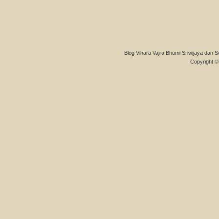
Blog Vihara Vajra Bhumi Sriwijaya dan S
Copyright © 