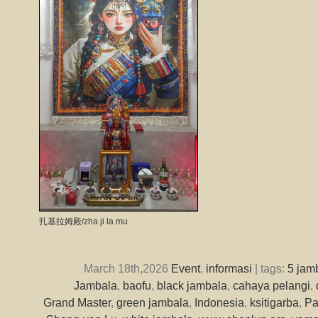
扎基拉姆殿/zha ji la mu
March 18th,2026
Event
,
informasi
| tags:
5 jam
Jambala
,
baofu
,
black jambala
,
cahaya pelangi
,
Grand Master
,
green jambala
,
Indonesia
,
ksitigarba
,
P