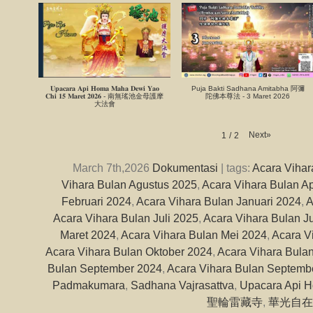
𝐔𝐩𝐚𝐜𝐚𝐫𝐚 𝐀𝐩𝐢 𝐇𝐨𝐦𝐚 𝐌𝐚𝐡𝐚 𝐃𝐞𝐰𝐢 𝐘𝐚𝐨
Puja Bakti Sadhana Amitabha 阿彌
𝐂𝐡𝐢 𝟏𝟓 𝐌𝐚𝐫𝐞𝐭 𝟐𝟎𝟐𝟔 - 南無瑤池金母護摩
陀佛本尊法 - 3 Maret 2026
大法會
Next
»
1
/
2
March 7th,2026
Dokumentasi
| tags:
Acara Vihar
Vihara Bulan Agustus 2025
,
Acara Vihara Bulan Ap
Februari 2024
,
Acara Vihara Bulan Januari 2024
,
A
Acara Vihara Bulan Juli 2025
,
Acara Vihara Bulan J
Maret 2024
,
Acara Vihara Bulan Mei 2024
,
Acara V
Acara Vihara Bulan Oktober 2024
,
Acara Vihara Bula
Bulan September 2024
,
Acara Vihara Bulan Septemb
Padmakumara
,
Sadhana Vajrasattva
,
Upacara Api 
聖輪雷藏寺
,
華光自在