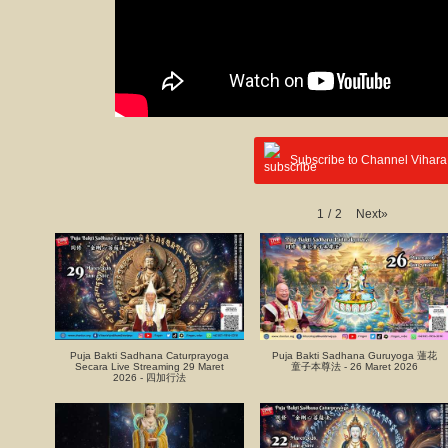
Subscribe to Channel Vihara
Next
»
1
/
2
Puja Bakti Sadhana Caturprayoga
Puja Bakti Sadhana Guruyoga 蓮花
Secara Live Streaming 29 Maret
童子本尊法 - 26 Maret 2026
2026 - 四加行法