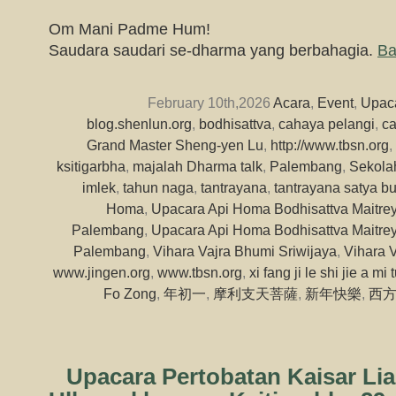
Om Mani Padme Hum!
Saudara saudari se-dharma yang berbahagia.
Ba
February 10th,2026
Acara
,
Event
,
Upac
blog.shenlun.org
,
bodhisattva
,
cahaya pelangi
,
c
Grand Master Sheng-yen Lu
,
http://www.tbsn.org
,
ksitigarbha
,
majalah Dharma talk
,
Palembang
,
Sekola
imlek
,
tahun naga
,
tantrayana
,
tantrayana satya b
Homa
,
Upacara Api Homa Bodhisattva Maitre
Palembang
,
Upacara Api Homa Bodhisattva Maitre
Palembang
,
Vihara Vajra Bhumi Sriwijaya
,
Vihara V
www.jingen.org
,
www.tbsn.org
,
xi fang ji le shi jie a mi 
Fo Zong
,
年初一
,
摩利支天菩薩
,
新年快樂
,
西
Upacara Pertobatan Kaisar Li