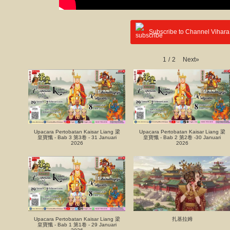
Subscribe to Channel Vihara
Next
»
1
/
2
Upacara Pertobatan Kaisar Liang 梁
Upacara Pertobatan Kaisar Liang 梁
皇寶懺 - Bab 3 第3卷 - 31 Januari
皇寶懺 - Bab 2 第2卷 -30 Januari
2026
2026
Upacara Pertobatan Kaisar Liang 梁
扎基拉姆
皇寶懺 - Bab 1 第1卷 - 29 Januari