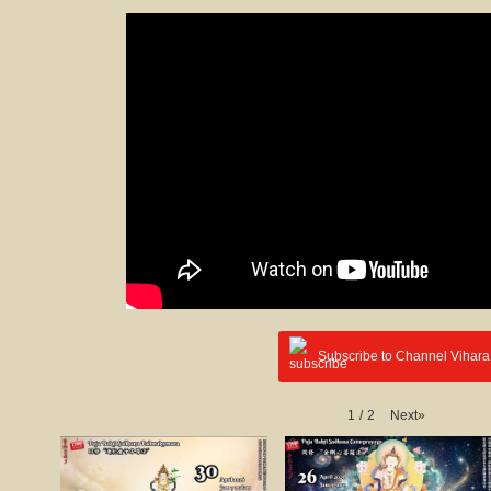
Subscribe to Channel Vihara
Next
»
1
/
2