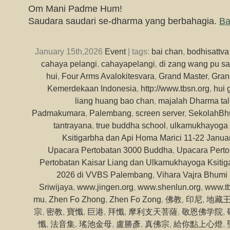
Om Mani Padme Hum!
Saudara saudari se-dharma yang berbahagia.
Ba
January 15th,2026
Event
| tags:
bai chan
,
bodhisattva
cahaya pelangi
,
cahayapelangi
,
di zang wang pu sa 
hui
,
Four Arms Avalokitesvara
,
Grand Master
,
Gran
Kemerdekaan Indonesia
,
http://www.tbsn.org
,
hui 
liang huang bao chan
,
majalah Dharma tal
Padmakumara
,
Palembang
,
screen server
,
SekolahBh
tantrayana
,
true buddha school
,
ulkamukhayoga k
Ksitigarbha dan Api Homa Marici 11-22 Janu
Upacara Pertobatan 3000 Buddha
,
Upacara Perto
Pertobatan Kaisar Liang dan Ulkamukhayoga Ksitiga
2026 di VVBS Palembang
,
Vihara Vajra Bhumi 
Sriwijaya
,
www.jingen.org
,
www.shenlun.org
,
www.tb
mu
,
Zhen Fo Zhong
,
Zhen Fo Zong
,
佛教
,
印尼
,
地藏
宗
,
密教
,
寶懺
,
巨港
,
拜懺
,
摩利支天菩薩
,
敬恩佛学院
,
懺
,
法音集
,
瑤池金母
,
盧勝彥
,
真佛宗
,
給你點上心燈
,