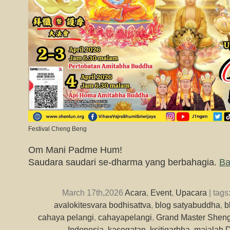
Festival Cheng Beng
Om Mani Padme Hum!
Saudara saudari se-dharma yang berbahagia.
Ba
March 17th,2026
Acara
,
Event
,
Upacara
| tags
avalokitesvara bodhisattva
,
blog satyabuddha
,
b
cahaya pelangi
,
cahayapelangi
,
Grand Master Sheng
Indonesia
,
kasogatan
,
ksitigarbha
,
majalah D