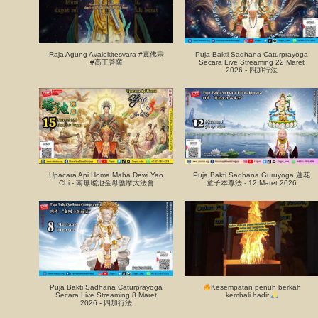
Raja Agung Avalokitesvara #真佛宗
Puja Bakti Sadhana Caturprayoga
#高王菩薩
Secara Live Streaming 22 Maret
2026 - 四加行法
Upacara Api Homa Maha Dewi Yao
Puja Bakti Sadhana Guruyoga 蓮花
Chi - 南無瑤池金母護摩大法會
童子本尊法 - 12 Maret 2026
Puja Bakti Sadhana Caturprayoga
Kesempatan penuh berkah
Secara Live Streaming 8 Maret
kembali hadir
2026 - 四加行法