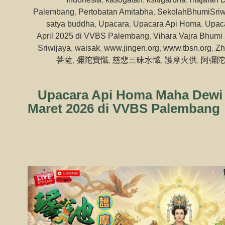
Palembang
,
Pertobatan Amitabha
,
SekolahBhumiSriw
satya buddha
,
Upacara
,
Upacara Api Homa
,
Upaca
April 2025 di VVBS Palembang
,
Vihara Vajra Bhumi 
Sriwijaya
,
waisak
,
www.jingen.org
,
www.tbsn.org
,
Zh
菩薩
,
彌陀寶懺
,
慈悲三昧水懺
,
護摩火供
,
阿彌陀
Upacara Api Homa Maha Dewi 
Maret 2026 di VVBS Palembang