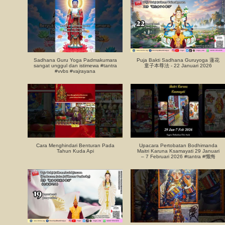
Sadhana Guru Yoga Padmakumara
Puja Bakti Sadhana Guruyoga 蓮花
sangat unggul dan istimewa #tantra
童子本尊法 - 22 Januari 2026
#vvbs #vajrayana
Cara Menghindari Benturan Pada
Upacara Pertobatan Bodhimanda
Tahun Kuda Api
Maitri Karuna Ksamayati 29 Januari
– 7 Februari 2026 #tantra #懺悔