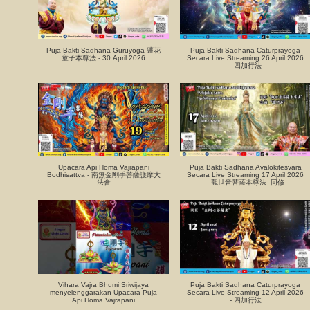
Puja Bakti Sadhana Guruyoga 蓮花
Puja Bakti Sadhana Caturprayoga
童子本尊法 - 30 April 2026
Secara Live Streaming 26 April 2026
- 四加行法
Upacara Api Homa Vajrapani
Puja Bakti Sadhana Avalokitesvara
Bodhisattva - 南無金剛手菩薩護摩大
Secara Live Streaming 17 April 2026
法會
- 觀世音菩薩本尊法 -同修
Vihara Vajra Bhumi Sriwijaya
Puja Bakti Sadhana Caturprayoga
menyelenggarakan Upacara Puja
Secara Live Streaming 12 April 2026
Api Homa Vajrapani
- 四加行法