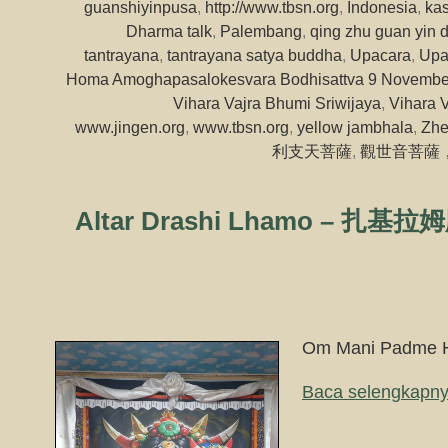
guanshiyinpusa
,
http://www.tbsn.org
,
Indonesia
,
ka
Dharma talk
,
Palembang
,
qing zhu guan yin 
tantrayana
,
tantrayana satya buddha
,
Upacara
,
Upa
Homa Amoghapasalokesvara Bodhisattva 9 Novembe
Vihara Vajra Bhumi Sriwijaya
,
Vihara V
www.jingen.org
,
www.tbsn.org
,
yellow jambhala
,
Zhe
利支天菩薩
,
觀世音菩薩
Altar Drashi Lhamo – 扎基拉
Om Mani Padme 
Baca selengkapny