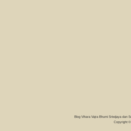
Blog Vihara Vajra Bhumi Sriwijaya dan S
Copyright © 