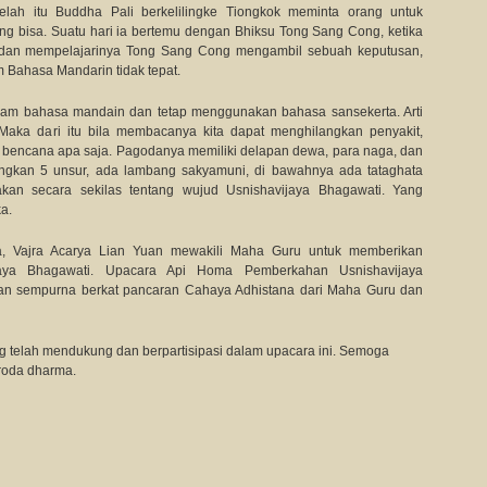
etelah itu Buddha Pali berkelilingke Tiongkok meminta orang untuk
ng bisa. Suatu hari ia bertemu dengan Bhiksu Tong Sang Cong, ketika
dan mempelajarinya Tong Sang Cong mengambil sebuah keputusan,
Bahasa Mandarin tidak tepat.
dalam bahasa mandain dan tetap menggunakan bahasa sansekerta. Arti
 Maka dari itu bila membacanya kita dapat menghilangkan penyakit,
bencana apa saja. Pagodanya memiliki delapan dewa, para naga, dan
gkan 5 unsur, ada lambang sakyamuni, di bawahnya ada tataghata
akan secara sekilas tentang wujud Usnishavijaya Bhagawati. Yang
a.
, Vajra Acarya Lian Yuan mewakili Maha Guru untuk memberikan
jaya Bhagawati. Upacara Api Homa Pemberkahan Usnishavijaya
an sempurna berkat pancaran Cahaya Adhistana dari Maha Guru dan
g telah mendukung dan berpartisipasi dalam upacara ini. Semoga
roda dharma.