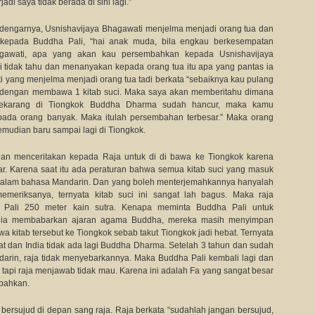
jadi saya tidak berada di sini lagi.”
dengarnya, Usnishavijaya Bhagawati menjelma menjadi orang tua dan
kepada Buddha Pali, “hai anak muda, bila engkau berkesempatan
gawati, apa yang akan kau persembahkan kepada Usnishavijaya
i tidak tahu dan menanyakan kepada orang tua itu apa yang pantas ia
 yang menjelma menjadi orang tua tadi berkata “sebaiknya kau pulang
ok dengan membawa 1 kitab suci. Maka saya akan memberitahu dimana
 Sekarang di Tiongkok Buddha Dharma sudah hancur, maka kamu
ada orang banyak. Maka itulah persembahan terbesar.” Maka orang
kemudian baru sampai lagi di Tiongkok.
dan menceritakan kepada Raja untuk di di bawa ke Tiongkok karena
. Karena saat itu ada peraturan bahwa semua kitab suci yang masuk
 dalam bahasa Mandarin. Dan yang boleh menterjemahkannya hanyalah
memeriksanya, ternyata kitab suci ini sangat lah bagus. Maka raja
ali 250 meter kain sutra. Kenapa meminta Buddha Pali untuk
dia membabarkan ajaran agama Buddha, mereka masih menyimpan
 kitab tersebut ke Tiongkok sebab takut Tiongkok jadi hebat. Ternyata
 dan India tidak ada lagi Buddha Dharma. Setelah 3 tahun dan sudah
arin, raja tidak menyebarkannya. Maka Buddha Pali kembali lagi dan
api raja menjawab tidak mau. Karena ini adalah Fa yang sangat besar
mbahkan.
ersujud di depan sang raja. Raja berkata “sudahlah jangan bersujud,