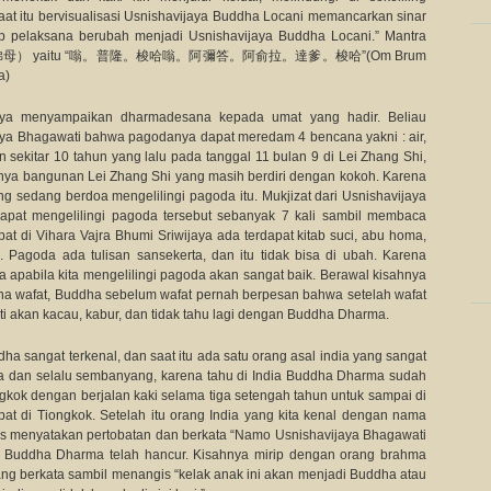
at itu bervisualisasi Usnishavijaya Buddha Locani memancarkan sinar
p pelaksana berubah menjadi Usnishavijaya Buddha Locani.” Mantra
ti （尊勝佛母） yaitu “嗡。普隆。梭哈嗡。阿彌答。阿俞拉。達爹。梭哈”(Om Brum
a)
arya menyampaikan dharmadesana kepada umat yang hadir. Beliau
jaya Bhagawati bahwa pagodanya dapat meredam 4 bencana yakni : air,
an sekitar 10 tahun yang lalu pada tanggal 11 bulan 9 di Lei Zhang Shi,
anya bangunan Lei Zhang Shi yang masih berdiri dengan kokoh. Karena
ang sedang berdoa mengelilingi pagoda itu. Mukjizat dari Usnishavijaya
dapat mengelilingi pagoda tersebut sebanyak 7 kali sambil membaca
t di Vihara Vajra Bhumi Sriwijaya ada terdapat kitab suci, abu homa,
 Pagoda ada tulisan sansekerta, dan itu tidak bisa di ubah. Karena
apabila kita mengelilingi pagoda akan sangat baik. Berawal kisahnya
dha wafat, Buddha sebelum wafat pernah berpesan bahwa setelah wafat
 akan kacau, kabur, dan tidak tahu lagi dengan Buddha Dharma.
a sangat terkenal, dan saat itu ada satu orang asal india yang sangat
a dan selalu sembanyang, karena tahu di India Buddha Dharma sudah
iongkok dengan berjalan kaki selama tiga setengah tahun untuk sampai di
at di Tiongkok. Setelah itu orang India yang kita kenal dengan nama
is menyatakan pertobatan dan berkata “Namo Usnishavijaya Bhagawati
n Buddha Dharma telah hancur. Kisahnya mirip dengan orang brahma
ng berkata sambil menangis “kelak anak ini akan menjadi Buddha atau