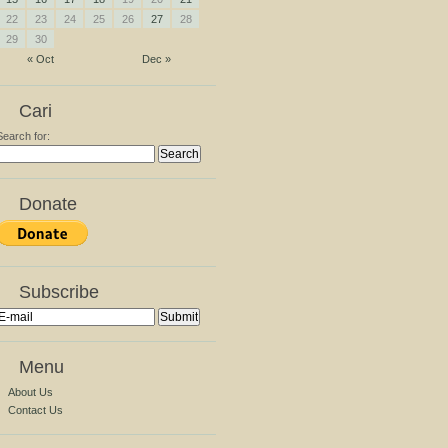
22
23
24
25
26
27
28
29
30
« Oct
Dec »
Cari
Search for:
Donate
Subscribe
Menu
About Us
Contact Us