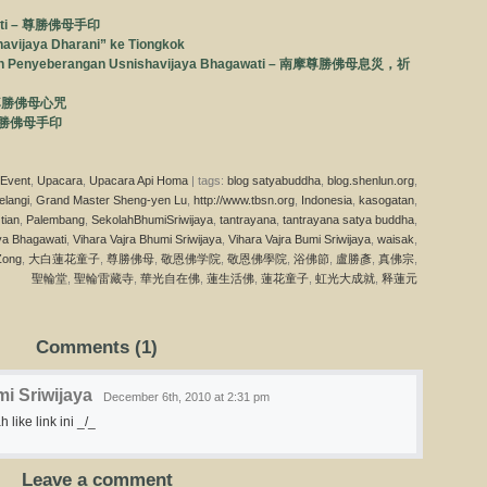
awati – 尊勝佛母手印
avijaya Dharani” ke Tiongkok
dan Penyeberangan Usnishavijaya Bhagawati – 南摩尊勝佛母息災，祈
 – 尊勝佛母心咒
 – 尊勝佛母手印
Event
,
Upacara
,
Upacara Api Homa
| tags:
blog satyabuddha
,
blog.shenlun.org
,
elangi
,
Grand Master Sheng-yen Lu
,
http://www.tbsn.org
,
Indonesia
,
kasogatan
,
 tian
,
Palembang
,
SekolahBhumiSriwijaya
,
tantrayana
,
tantrayana satya buddha
,
ya Bhagawati
,
Vihara Vajra Bhumi Sriwijaya
,
Vihara Vajra Bumi Sriwijaya
,
waisak
,
Zong
,
大白蓮花童子
,
尊勝佛母
,
敬恩佛学院
,
敬恩佛學院
,
浴佛節
,
盧勝彥
,
真佛宗
,
聖輪堂
,
聖輪雷藏寺
,
華光自在佛
,
蓮生活佛
,
蓮花童子
,
虹光大成就
,
释蓮元
Comments (1)
i Sriwijaya
December 6th, 2010 at 2:31 pm
 like link ini _/_
Leave a comment