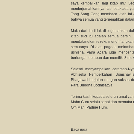
saya kembalikan lagi kitab ini.” S
menterjemahkannya, tapi tidak ada ya
Tong Sang Cong membaca kitab ini 
bahwa semua yang terjemahkan dalam 
Maka dari itu tidak di terjemahkan 
kitab suci itu adalah semua bersih.
mendatangkan rezeki, menghilangkan 
semuanya. Di atas pagoda melamban
usnisha. Vajra Acara juga mencerit
berlengan delapan dan memiliki 3 muk
Selesai menyampaikan ceramah-Nya
Abhiseka Pemberkahan Usnishavi
Bhagawati berjalan dengan sukses d
Para Buddha Bodhisattva.
Terima kasih kepada seluruh umat yan
Maha Guru selalu sehat dan memutar 
Om Mani Padme Hum.
Baca juga: