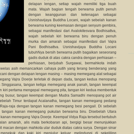
delapan lengan, setiap wajah memiliki tiga buah
mata. Wajah bagian tengah berwarna putih penuh
dengan keanggunan dan ketenagan sebagai
Usnishavijaya Buddha Locani, wajah sebelah kanan
berwarna kuning keemasan dengan senyum gembira,
sebagai manifestasi dari Avalokitesvara Bodhisattva,
wajah sebelah kiri berwarna biru dengan penuh
murka dan amarah sebagai manifestasi dari Vajra
Pani Bodhisattva. Usnishavijaya Buddha Locani
tubuhNya bersih berwarna putih bagaikan seseorang
gadis duduk di atas cakra candra dengan perhiasan –
perhiasan, berjubah Surgawai, bermahkota indah
welas asih memancarkan cahaya putih yang terang benderang yang
ocani dengan delapan lengan masing – masing memegang alat sebagai
egang Vajra Doerje terletak di depan dada, tangan kedua menopang
s Singgasana, tangan ketiga memegang anak panah, tangan keempat
an kiri pertama mengepal memegang pita, tangan kiri kedua membentuk
ng busur, tangan keempat dengan Mudra Samadhi menopang pot air
 sebelah Timur terdapat Acalanatha, tangan kanan memegang pedang
t Raja-raja dengan tangan kanan memegang besi pengail. Di sebelah
 tangan kanan memegang pukulan berwarna biru. Disebelah Utara
n kanan memegang Vajra Doerje. Keempat Vidya Raja tersebut bertubuh
alan amarah, alis mata berkobaran api, bergigi besar menunjukkan
t macan dengan mahkota ular duduk diatas cakra surya. Dengan sinar
enekuk dan kaki kiri menjulur keluar, melindungi di sekeliling