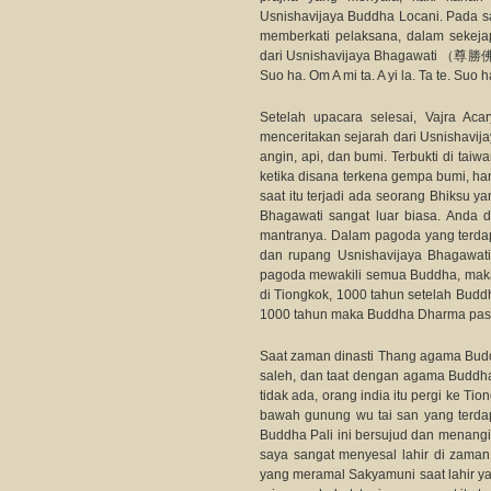
Usnishavijaya Buddha Locani. Pada sa
memberkati pelaksana, dalam sekeja
dari Usnishavijaya Bhagawa
Suo ha. Om A mi ta. A yi la. Ta te. Suo h
Setelah upacara selesai, Vajra Ac
menceritakan sejarah dari Usnishavi
angin, api, dan bumi. Terbukti di taiw
ketika disana terkena gempa bumi, h
saat itu terjadi ada seorang Bhiksu y
Bhagawati sangat luar biasa. Anda 
mantranya. Dalam pagoda yang terdapa
dan rupang Usnishavijaya Bhagawati.
pagoda mewakili semua Buddha, maka 
di Tiongkok, 1000 tahun setelah Bud
1000 tahun maka Buddha Dharma pasti
Saat zaman dinasti Thang agama Buddh
saleh, dan taat dengan agama Buddh
tidak ada, orang india itu pergi ke T
bawah gunung wu tai san yang terdap
Buddha Pali ini bersujud dan menang
saya sangat menyesal lahir di zama
yang meramal Sakyamuni saat lahir ya