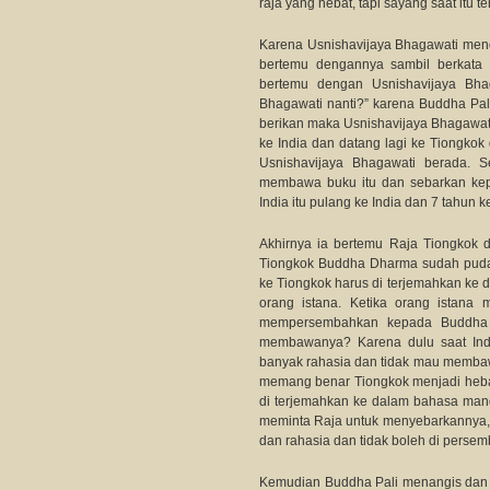
raja yang hebat, tapi sayang saat itu ter
Karena Usnishavijaya Bhagawati men
bertemu dengannya sambil berkata 
bertemu dengan Usnishavijaya Bha
Bhagawati nanti?” karena Buddha Pal
berikan maka Usnishavijaya Bhagawati
ke India dan datang lagi ke Tiongk
Usnishavijaya Bhagawati berada.
membawa buku itu dan sebarkan kep
India itu pulang ke India dan 7 tahun 
Akhirnya ia bertemu Raja Tiongkok 
Tiongkok Buddha Dharma sudah pudar
ke Tiongkok harus di terjemahkan ke
orang istana. Ketika orang istana 
mempersembahkan kepada Buddha P
membawanya? Karena dulu saat In
banyak rahasia dan tidak mau membawa
memang benar Tiongkok menjadi hebat
di terjemahkan ke dalam bahasa mand
meminta Raja untuk menyebarkannya, t
dan rahasia dan tidak boleh di perse
Kemudian Buddha Pali menangis dan b