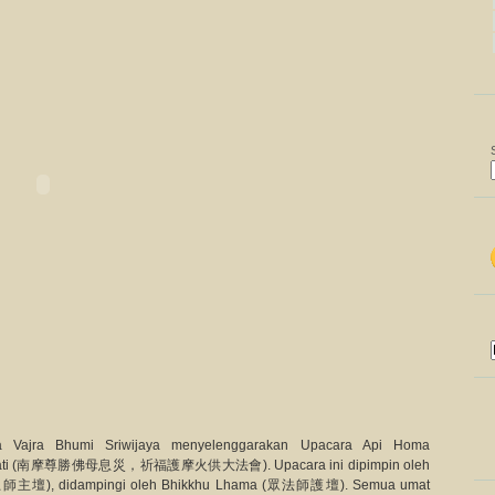
 Vajra Bhumi Sriwijaya menyelenggarakan Upacara Api Homa
gawati (南摩尊勝佛母息災，祈福護摩火供大法會). Upacara ini dipimpin oleh
師主壇), didampingi oleh Bhikkhu Lhama (眾法師護壇). Semua umat