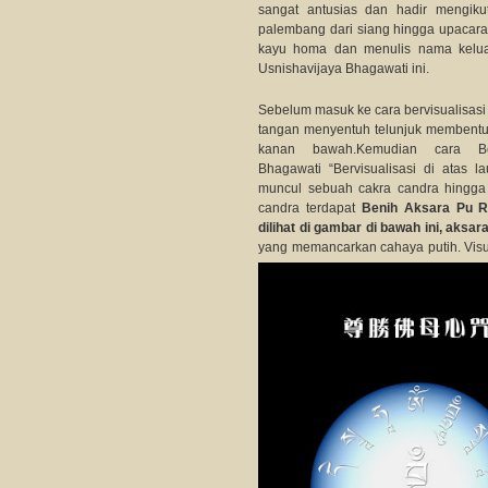
sangat antusias dan hadir mengik
palembang dari siang hingga upacara 
kayu homa dan menulis nama kelua
Usnishavijaya Bhagawati ini.
Sebelum masuk ke cara bervisualisas
tangan menyentuh telunjuk membentuk
kanan bawah.
Kemudian cara Berv
Bhagawati “Bervisualisasi di atas 
muncul sebuah cakra candra hingga 
candra terdapat
Benih Aksara Pu 
dilihat di gambar di bawah ini, aksara
yang memancarkan cahaya putih.
Vis