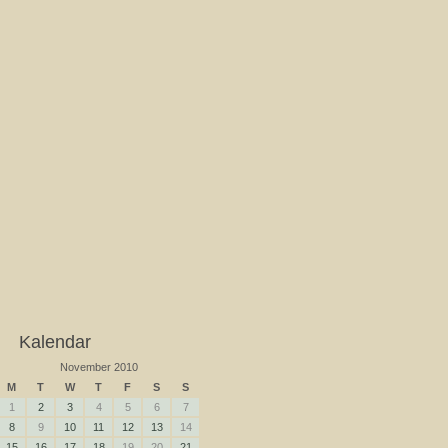
Kalendar
November 2010
M
T
W
T
F
S
S
1
2
3
4
5
6
7
8
9
10
11
12
13
14
15
16
17
18
19
20
21