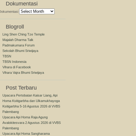
Dokumentasi
Dokumentasi
Blogroll
Ling Shen Ching Tze Temple
Majalah Dharma Talk
Padmakumara Forum
Sekolah Bhumi Sriwijaya
TBSN
TBSN Indonesia
Vihara di Facebook
Vihara Vajra Bhumi Sriwijaya
Post Terbaru
Upacara Pertobatan Kaisar Liang, Api
Homa Ksitigarbha dan Ulkamukhayoga
Ksitigarbha 5-16 Agustus 2026 di VVBS
Palembang
Upacara Api Homa Raja Agung
Avalokitesvara 2 Agustus 2026 di VVBS
Palembang
Upacara Api Homa Sangharama