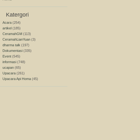
Katergori
Acara
(254)
artikel
(185)
CeramahGM
(113)
CeramahLianYuan
(3)
dharma talk
(197)
Dokumentasi
(335)
Event
(545)
informasi
(748)
ucapan
(65)
Upacara
(261)
Upacara Api Homa
(45)