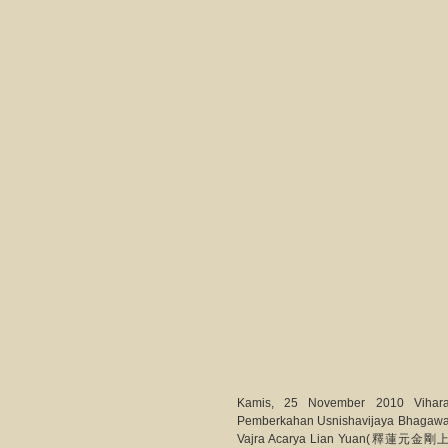
Kamis, 25 November 2010 Vihara
Pemberkahan Usnishavijaya Bha
Vajra Acarya Lian Yuan(釋蓮元金剛上