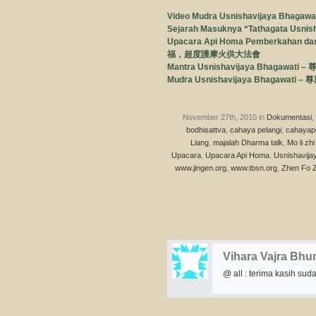
Video Mudra Usnishavijaya Bhag
Sejarah Masuknya “Tathagata Usnish
Upacara Api Homa Pemberkahan 
福，超度護摩火供大法會
Mantra Usnishavijaya Bhagawati
Mudra Usnishavijaya Bhagawati
November 27th, 2010 in
Dokumentasi
,
bodhisattva
,
cahaya pelangi
,
cahayap
Liang
,
majalah Dharma talk
,
Mo li zhi
Upacara
,
Upacara Api Homa
,
Usnishavija
www.jingen.org
,
www.tbsn.org
,
Zhen Fo 
Vihara Vajra Bhum
@ all : terima kasih sudah