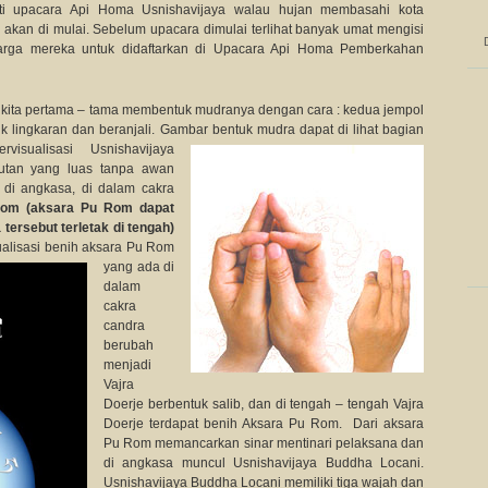
uti upacara Api Homa Usnishavijaya walau hujan membasahi kota
akan di mulai. Sebelum upacara dimulai terlihat banyak umat mengisi
rga mereka untuk didaftarkan di Upacara Api Homa Pemberkahan
i kita pertama – tama membentuk mudranya dengan cara : kedua jempol
 lingkaran dan beranjali. Gambar bentuk mudra dapat di lihat bagian
isualisasi Usnishavijaya
lautan yang luas tanpa awan
di angkasa, di dalam cakra
Rom (aksara Pu Rom dapat
 tersebut terletak di tengah)
ualisasi benih aksara Pu Rom
yang ada di
dalam
cakra
candra
berubah
menjadi
Vajra
Doerje berbentuk salib, dan di tengah – tengah Vajra
Doerje terdapat benih Aksara Pu Rom. Dari aksara
Pu Rom memancarkan sinar mentinari pelaksana dan
di angkasa muncul Usnishavijaya Buddha Locani.
Usnishavijaya Buddha Locani memiliki tiga wajah dan