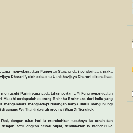
utama menyelamatkan Pangeran Sanzhu dari penderitaan, maka
ijaya Dharani”, oleh sebab itu Usnishavijaya Dharani dikenal luas
 memasuki Parinirvana pada tahun pertama Yi Feng penanggalan
676 Masehi terdapatlah seorang Bhikkhu Brahmana dari India yang
 mengembara menghadapi rintangan hanya untuk mengunjungi
 gunung Wu Thai di daerah provinsi Shan Xi Tiongkok.
Thai, dengan tulus hati ia merebahkan tubuhnya ke tanah dan
dengan satu langkah sekali sujud, demikianlah ia mendaki ke