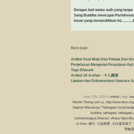
Dengan hati welas asih yang tanpa 
Sang Buddha mencapai Parinirvana,
insan yang menyedihkan ini……….Ba
Baca juga:
Artikel Asal Mula Dan Pahala Dari K
Penjelasan Mengenai Penyalaan Api
Tugu Dharani
Artikel 18 Arahat – 十八羅漢
Liputan dan Dokumentasi Upacara A
June 27th, 2015 in
artikel
| tags:
ba
Master Sheng-yen Lu
,
http://www.tbsn.org
Sejarah Masuknya “Tathagata Usnishavija
buddha
,
tathagata
,
tathagata 
Ushnishavijaya Dharani
,
Vihara Vajra Bhu
ni zhou
,
修行
,
六波羅蜜
,
大白蓮花童子
,
聖輪