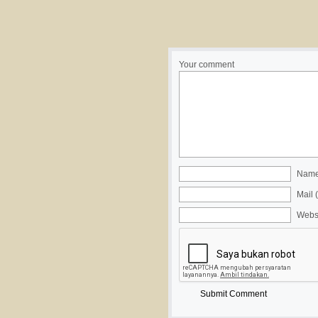
Your comment
Name 
Mail 
Webs