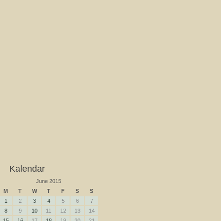
Kalendar
June 2015
M
T
W
T
F
S
S
1
2
3
4
5
6
7
8
9
10
11
12
13
14
15
16
17
18
19
20
21