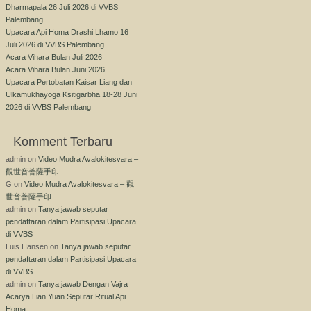
Dharmapala 26 Juli 2026 di VVBS
Palembang
Upacara Api Homa Drashi Lhamo 16
Juli 2026 di VVBS Palembang
Acara Vihara Bulan Juli 2026
Acara Vihara Bulan Juni 2026
Upacara Pertobatan Kaisar Liang dan
Ulkamukhayoga Ksitigarbha 18-28 Juni
2026 di VVBS Palembang
Komment Terbaru
admin
on
Video Mudra Avalokitesvara –
觀世音菩薩手印
G
on
Video Mudra Avalokitesvara – 觀
世音菩薩手印
admin
on
Tanya jawab seputar
pendaftaran dalam Partisipasi Upacara
di VVBS
Luis Hansen
on
Tanya jawab seputar
pendaftaran dalam Partisipasi Upacara
di VVBS
admin
on
Tanya jawab Dengan Vajra
Acarya Lian Yuan Seputar Ritual Api
Homa