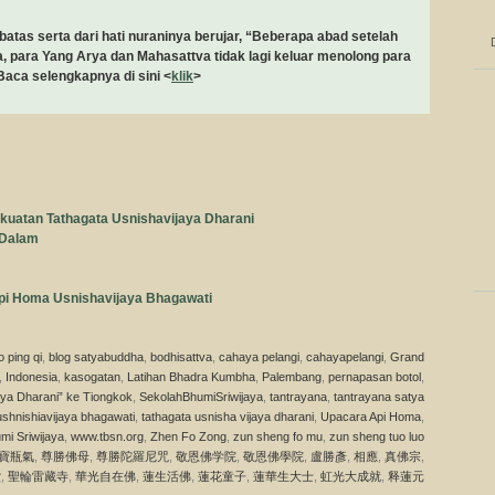
batas serta dari hati nuraninya berujar, “Beberapa abad setelah
 para Yang Arya dan Mahasattva tidak lagi keluar menolong para
ca selengkapnya di sini <
klik
>
ekuatan Tathagata Usnishavijaya Dharani
 Dalam
pi Homa Usnishavijaya Bhagawati
o ping qi
,
blog satyabuddha
,
bodhisattva
,
cahaya pelangi
,
cahayapelangi
,
Grand
,
Indonesia
,
kasogatan
,
Latihan Bhadra Kumbha
,
Palembang
,
pernapasan botol
,
ya Dharani” ke Tiongkok
,
SekolahBhumiSriwijaya
,
tantrayana
,
tantrayana satya
ushnishiavijaya bhagawati
,
tathagata usnisha vijaya dharani
,
Upacara Api Homa
,
mi Sriwijaya
,
www.tbsn.org
,
Zhen Fo Zong
,
zun sheng fo mu
,
zun sheng tuo luo
寶瓶氣
,
尊勝佛母
,
尊勝陀羅尼咒
,
敬恩佛学院
,
敬恩佛學院
,
盧勝彥
,
相應
,
真佛宗
,
堂
,
聖輪雷藏寺
,
華光自在佛
,
蓮生活佛
,
蓮花童子
,
蓮華生大士
,
虹光大成就
,
释蓮元