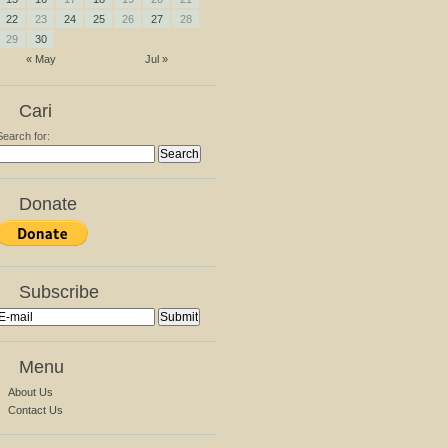
22
23
24
25
26
27
28
29
30
« May
Jul »
Cari
Search for:
Donate
Subscribe
Menu
About Us
Contact Us