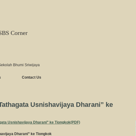
SBS Corner
Sekolah Bhumi Sriwijaya
s
Contact Us
athagata Usnishavijaya Dharani” ke
ata Usnishavijaya Dharani” ke Tiongkok(PDF)
avijaya Dharani” ke Tiongkok