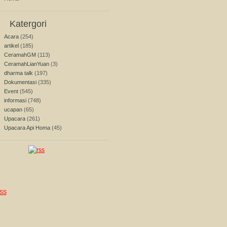
Katergori
Acara
(254)
artikel
(185)
CeramahGM
(113)
CeramahLianYuan
(3)
dharma talk
(197)
Dokumentasi
(335)
Event
(545)
informasi
(748)
ucapan
(65)
Upacara
(261)
Upacara Api Homa
(45)
SS