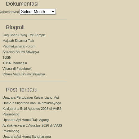
Dokumentasi
Dokumentasi
Blogroll
Ling Shen Ching Tze Temple
Majalah Dharma Talk
Padmakumara Forum
Sekolah Bhumi Sriwijaya
TBSN
TBSN Indonesia
Vihara di Facebook
Vihara Vajra Bhumi Sriwijaya
Post Terbaru
Upacara Pertobatan Kaisar Liang, Api
Homa Ksitigarbha dan Ulkamukhayoga
Ksitigarbha 5-16 Agustus 2026 di VVBS
Palembang
Upacara Api Homa Raja Agung
Avalokitesvara 2 Agustus 2026 di VVBS
Palembang
Upacara Api Homa Sangharama