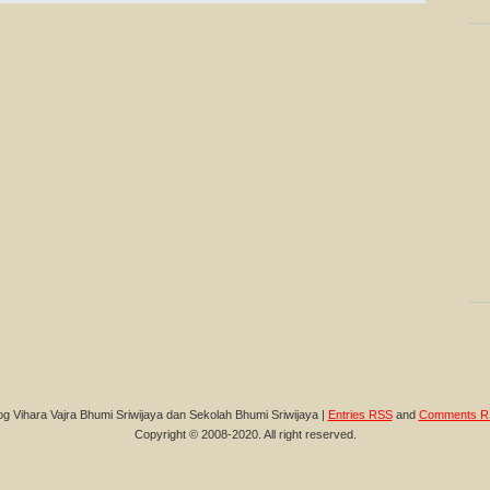
og Vihara Vajra Bhumi Sriwijaya dan Sekolah Bhumi Sriwijaya |
Entries RSS
and
Comments R
Copyright © 2008-2020. All right reserved.