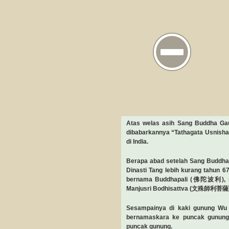
Atas welas asih Sang Buddha Ga
dibabarkannya “Tathagata Usnishav
di India.
Berapa abad setelah Sang Buddha
Dinasti Tang lebih kurang tahun 
bernama Buddhapali (佛陀波利), ia
Manjusri Bodhisattva (文殊師利菩薩) di
Sesampainya di kaki gunung Wu 
bernamaskara ke puncak gunung 
puncak gunung.