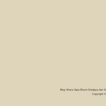
Blog Vihara Vajra Bhumi Sriwijaya dan S
Copyright © 