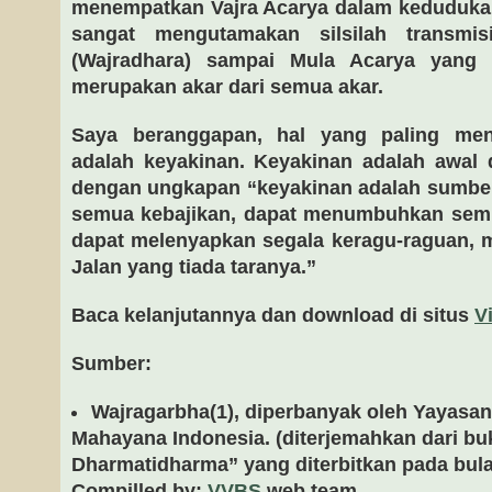
menempatkan Vajra Acarya dalam kedudukan
sangat mengutamakan silsilah transmi
(Wajradhara) sampai Mula Acarya yang
merupakan akar dari semua akar.
Saya beranggapan, hal yang paling men
adalah keyakinan. Keyakinan adalah awal 
dengan ungkapan “keyakinan adalah sumber
semua kebajikan, dapat menumbuhkan sem
dapat melenyapkan segala keragu-raguan,
Jalan yang tiada taranya.”
Baca kelanjutannya dan download di situs
V
Sumber:
Wajragarbha(1), diperbanyak oleh Yayasa
Mahayana Indonesia. (diterjemahkan dari b
Dharmatidharma” yang diterbitkan pada bula
Compilled by:
VVBS
web team