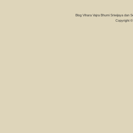
Blog Vihara Vajra Bhumi Sriwijaya dan S
Copyright © 