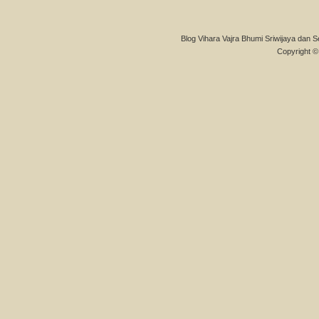
Blog Vihara Vajra Bhumi Sriwijaya dan S
Copyright © 