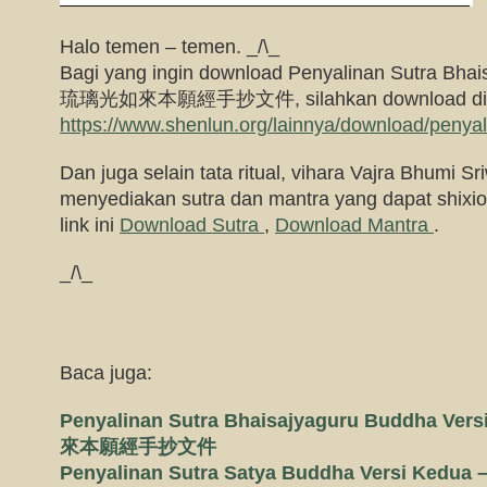
Halo temen – temen. _/\_
Bagi yang ingin download Penyalinan Sutra Bh
琉璃光如來本願經手抄文件, silahkan download di
https://www.shenlun.org/lainnya/download/penyal
Dan juga selain tata ritual, vihara Vajra Bhumi Sri
menyediakan sutra dan mantra yang dapat shixion
link ini
Download Sutra
,
Download Mantra
.
_/\_
Baca juga:
Penyalinan Sutra Bhaisajyaguru Buddha V
來本願經手抄文件
Penyalinan Sutra Satya Buddha Versi 