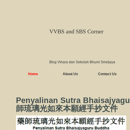
VVBS and SBS Corner
Blog Vihara dan Sekolah Bhumi Sriwijaya
Home
About Us
Contact Us
Penyalinan Sutra Bhaisajyag
師琉璃光如來本願經手抄文件