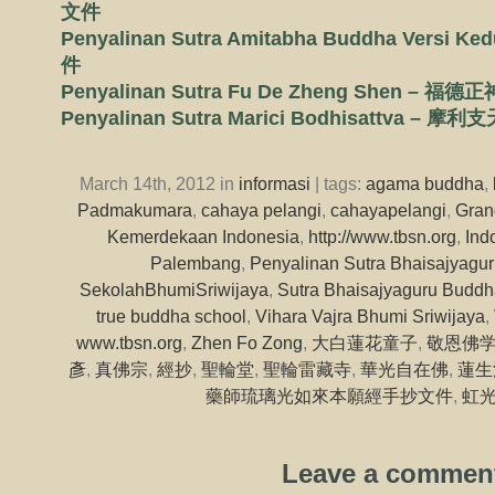
文件
Penyalinan Sutra Amitabha Buddha Vers
件
Penyalinan Sutra Fu De Zheng Shen – 
Penyalinan Sutra Marici Bodhisattva –
March 14th, 2012 in
informasi
| tags:
agama buddha
,
Padmakumara
,
cahaya pelangi
,
cahayapelangi
,
Gran
Kemerdekaan Indonesia
,
http://www.tbsn.org
,
Ind
Palembang
,
Penyalinan Sutra Bhaisajyagu
SekolahBhumiSriwijaya
,
Sutra Bhaisajyaguru Budd
true buddha school
,
Vihara Vajra Bhumi Sriwijaya
,
www.tbsn.org
,
Zhen Fo Zong
,
大白蓮花童子
,
敬恩佛
彥
,
真佛宗
,
經抄
,
聖輪堂
,
聖輪雷藏寺
,
華光自在佛
,
蓮生
藥師琉璃光如來本願經手抄文件
,
虹
Leave a commen