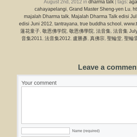
August 2nd, 2012 in
dharma talk
| tags:
ag
cahayapelangi
,
Grand Master Sheng-yen Lu
,
h
majalah Dharma talk
,
Majalah Dharma Talk edisi Jul
edisi Juni 2012
,
tantrayana
,
true buddha school
,
www.t
蓮花童子
,
敬恩佛学院
,
敬恩佛學院
,
法音集
,
法音集 July
音集2011
,
法音集2012
,
盧勝彥
,
真佛宗
,
聖輪堂
,
聖輪
Leave a commen
Your comment
Name (required)