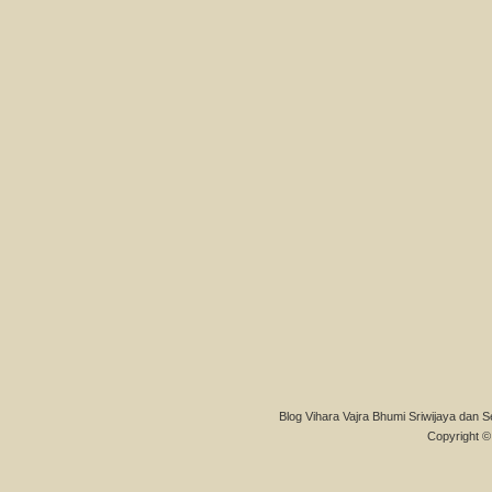
Blog Vihara Vajra Bhumi Sriwijaya dan S
Copyright © 