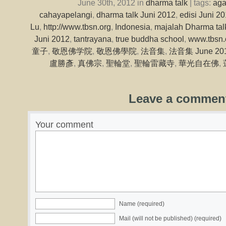
June 30th, 2012 in
dharma talk
| tags:
ag
cahayapelangi
,
dharma talk Juni 2012
,
edisi Juni 2
Lu
,
http://www.tbsn.org
,
Indonesia
,
majalah Dharma tal
Juni 2012
,
tantrayana
,
true buddha school
,
www.tbsn.
童子
,
敬恩佛学院
,
敬恩佛學院
,
法音集
,
法音集 June 20
盧勝彥
,
真佛宗
,
聖輪堂
,
聖輪雷藏寺
,
華光自在佛
,
Leave a commen
Your comment
Name (required)
Mail (will not be published) (required)