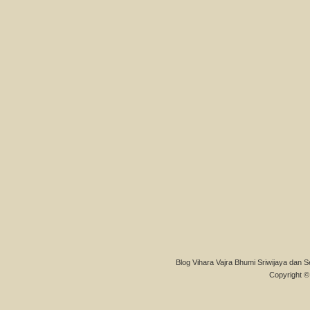
Blog Vihara Vajra Bhumi Sriwijaya dan S
Copyright © 