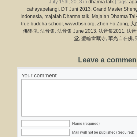
July 15th, 2013 in
dharma talk
| tags:
ag
cahayapelangi
,
DT Juni 2013
,
Grand Master Sheng
Indonesia
,
majalah Dharma talk
,
Majalah Dharma Talk
true buddha school
,
www.tbsn.org
,
Zhen Fo Zong
,
大
佛學院
,
法音集
,
法音集 June 2013
,
法音集2011
,
法音
堂
,
聖輪雷藏寺
,
華光自在佛
,
Leave a commen
Your comment
Name (required)
Mail (will not be published) (required)