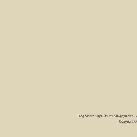
Blog Vihara Vajra Bhumi Sriwijaya dan S
Copyright © 