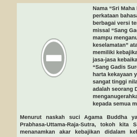
Nama “Sri Maha 
perkataan bahas
berbagai versi t
missal “Sang Ga
mampu menganu
keselamatan” at
memiliki kebajik
jasa-jasa kebai
“Sang Gadis Su
harta kekayaan ya
sangat tinggi nil
adalah seorang 
menganugerahka
kepada semua m
Menurut naskah suci Agama Buddha ya
Prabhasa-Uttama-Raja-Sutra, tokoh kita S
menanamkan akar kebajikan didalam ke