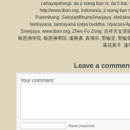
cahayapelangi
,
da ji xiang tian ni
,
da li bai
,
http://www.tbsn.org
,
Indonesia
,
ji xiang tian 
Palembang
,
SekolahBhumiSriwijaya
,
shrilak
tantrayana
,
tantrayana satya buddha
,
Upacara A
Sriwijaya
,
www.tbsn.org
,
Zhen Fo Zong
,
吉祥天女菩
敬恩佛学院
,
敬恩佛學院
,
盧勝彥
,
真佛宗
,
聖輪堂
,
聖輪
蓮花童子
,
蓮
Leave a commen
Your comment
Name (required)