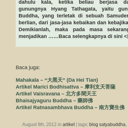
dahulu kala, ketika beliau berjasa 
gunungnya Hyang Tathagata, yaitu g
Buddha, yang terletak di sebuah Samude
berlian, dari jasa-jasa kebaikan dan kebajik
Demikianlah, maka pada masa sekaran
menjadikan ……Baca selengkapnya di sini <
Baca juga:
Mahakala – “大黑天” (Da Hei Tian)
Artikel Marici Bodhisattva – 摩利支天菩薩
Artikel Vaisravana – 北方多聞天王
Bhaisajyaguru Buddha – 藥師佛
Artikel Ratnasambhava Buddha – 南方寶生佛
August 9th, 2012 in
artikel
| tags:
blog satyabuddha
,