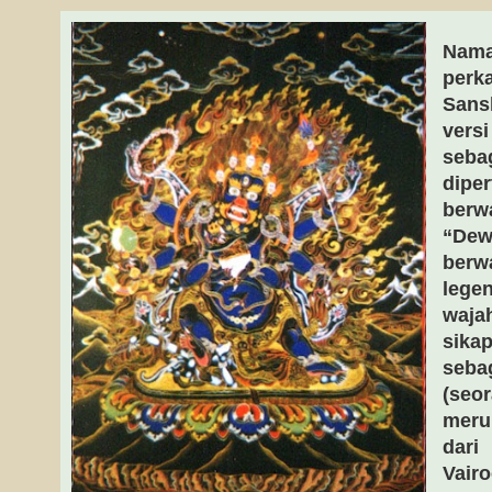
Nama
pe
Sansk
ver
seb
dipe
ber
“De
berw
lege
waja
sika
seb
(seo
meru
dar
Va