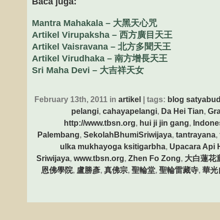
Baca juga:
Mantra Mahakala – 大黑天心咒
Artikel Virupaksha – 西方廣目天王
Artikel Vaisravana – 北方多聞天王
Artikel Virudhaka – 南方增長天王
Sri Maha Devi – 大吉祥天女
February 13th, 2011 in
artikel
| tags:
blog satyabu
pelangi
,
cahayapelangi
,
Da Hei Tian
,
Gr
http://www.tbsn.org
,
hui ji jin gang
,
Indone
Palembang
,
SekolahBhumiSriwijaya
,
tantrayana
,
ulka mukhayoga ksitigarbha
,
Upacara Api
Sriwijaya
,
www.tbsn.org
,
Zhen Fo Zong
,
大白蓮花
恩佛學院
,
盧勝彥
,
真佛宗
,
聖輪堂
,
聖輪雷藏寺
,
華光