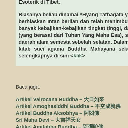
Esoterik di Tibet.
Biasanya beliau dinamai “Hyang Tathagata y
berhiaskan Intan berlian dan telah menim
banyak kebajikan-kebajikan tingkat tinggi,
(yang berasal dari Tuhan Yang Maha Esa), 
daerah alam semesta sebelah selatan. Dalam 
kitab suci agama Buddha Mahayana sek
selengkapnya di sini <
klik
>
Baca juga:
Artikel Vairocana Buddha – 大日如來
Artikel Amoghasiddhi Buddha – 不空成就佛
Artikel Buddha Aksobhya – 阿閦佛
Sri Maha Devi – 大吉祥天女
Artikel Amitabha Buddha – 阿彌陀佛