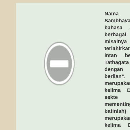
Nama 
Sambhava
bahasa S
berbagai
misalnya
terlahir
intan b
Tathagat
dengan 
berlian
merupak
kelima D
sekte 
mement
batinia
merupak
kelima 