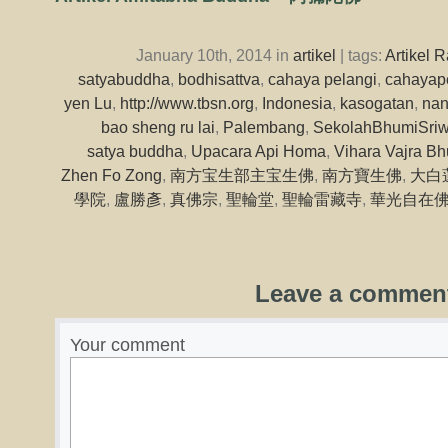
January 10th, 2014 in
artikel
| tags:
Artikel
satyabuddha
,
bodhisattva
,
cahaya pelangi
,
cahayap
yen Lu
,
http://www.tbsn.org
,
Indonesia
,
kasogatan
,
nan
bao sheng ru lai
,
Palembang
,
SekolahBhumiSriw
satya buddha
,
Upacara Api Homa
,
Vihara Vajra Bh
Zhen Fo Zong
,
南方宝生部主宝生佛
,
南方寶生佛
,
大白
學院
,
盧勝彥
,
真佛宗
,
聖輪堂
,
聖輪雷藏寺
,
華光自在
Leave a commen
Your comment