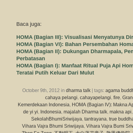
Baca juga:
HOMA (Bagian III): Visualisasi Menyatunya Dir
HOMA (Bagian VI): Bahan Persembahan Hom
HOMA (Bagian II): Dukungan Dharmapala, Pe
Perbatasan
HOMA (Bagian I): Manfaat Ritual Puja Api Ho
Teratai Putih Keluar Dari Mulut
October 9th, 2012 in
dharma talk
| tags:
agama budd
cahaya pelangi
,
cahayapelangi
,
fire
,
Gran
Kemerdekaan Indonesia
,
HOMA (Bagian IV): Makna A
de yi yi
,
Indonesia
,
majalah Dharma talk
,
makna api
SekolahBhumiSriwijaya
,
tantrayana
,
true buddh
Vihara Vajra Bhumi Sriwijaya
,
Vihara Vajra Bumi Sri