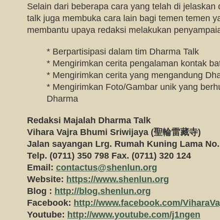
Selain dari beberapa cara yang telah di jelaskan
talk juga membuka cara lain bagi temen temen y
membantu upaya redaksi melakukan penyampai
* Berpartisipasi dalam tim Dharma Talk
* Mengirimkan cerita pengalaman kontak bat
* Mengirimkan cerita yang mengandung Dh
* Mengirimkan Foto/Gambar unik yang ber
Dharma
Redaksi Majalah Dharma Talk
Vihara Vajra Bhumi Sriwijaya (
聖輪雷藏寺)
Jalan sayangan Lrg. Rumah Kuning Lama No
Telp. (0711) 350 798 Fax. (0711) 320 124
Email:
contactus@shenlun.org
Website:
https://www.shenlun.org
Blog :
http://blog.shenlun.org
Facebook:
http://www.facebook.com/ViharaVa
Youtube:
http://www.youtube.com/j1ngen