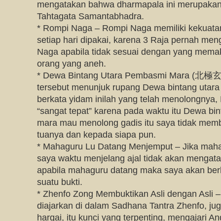
mengatakan bahwa dharmapala ini merupakan
Tahtagata Samantabhadra.
* Rompi Naga – Rompi Naga memiliki kekuatan
setiap hari dipakai, karena 3 Raja pernah m
Naga apabila tidak sesuai dengan yang mema
orang yang aneh.
* Dewa Bintang Utara Pembasmi Mara 
tersebut menunjuk rupang Dewa bintang utar
berkata yidam inilah yang telah menolongnya,
“sangat tepat” karena pada waktu itu Dewa bi
mara mau menolong gadis itu saya tidak mem
tuanya dan kepada siapa pun.
* Mahaguru Lu Datang Menjemput – Jika maha
saya waktu menjelang ajal tidak akan mengata
apabila mahaguru datang maka saya akan ber
suatu bukti.
* Zhenfo Zong Membuktikan Asli dengan Asli 
diajarkan di dalam Sadhana Tantra Zhenfo, jug
hargai, itu kunci yang terpenting, mengajari