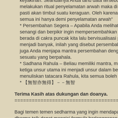
keyakinan. Seandainya Anda tahu data tersebu
melakukan ritual penyelamatan arwah maka d
pasti akan timbul suatu keraguan. Oleh karen
semua ini hanya demi penyelamatan arwah”
* Persembahan Segera – Apabila Anda meliha
senangi dan berpikir ingin mempersembahkan 
berada di cakra puncak kita lalu bervisualisa
menjadi banyak, inilah yang disebut persembah
juga Anda menjapa mantra persembahan den
sesuatu yang berpahala.
* Sadhana Rahula – Beliau memiliki mantra, mu
ketiga unsur utama ini menjadi unsur dalam b
menuliskan tatacara Rahula, kita semua boleh p
* 【無智亦無得】－－無智
Terima Kasih atas dukungan dan doanya.
===================================
Bagi temen temen sedharma yang ingin mendapa