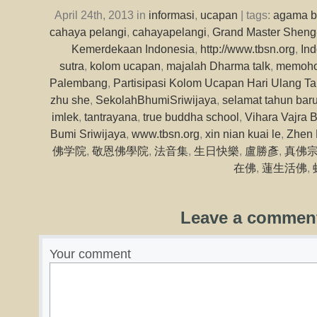
April 24th, 2013 in
informasi
,
ucapan
| tags:
agama 
cahaya pelangi
,
cahayapelangi
,
Grand Master Sheng
Kemerdekaan Indonesia
,
http://www.tbsn.org
,
In
sutra
,
kolom ucapan
,
majalah Dharma talk
,
memohon
Palembang
,
Partisipasi Kolom Ucapan Hari Ulang T
zhu she
,
SekolahBhumiSriwijaya
,
selamat tahun bar
imlek
,
tantrayana
,
true buddha school
,
Vihara Vajra 
Bumi Sriwijaya
,
www.tbsn.org
,
xin nian kuai le
,
Zhen 
佛学院
,
敬恩佛學院
,
法音集
,
生日快樂
,
盧勝彥
,
真佛
在佛
,
蓮生活佛
,
Leave a commen
Your comment